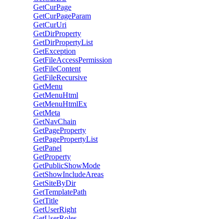
GetCurPage
GetCurPageParam
GetCurUri
GetDirProperty
GetDirPropertyList
GetException
GetFileAccessPermission
GetFileContent
GetFileRecursive
GetMenu
GetMenuHtml
GetMenuHtmlEx
GetMeta
GetNavChain
GetPageProperty
GetPagePropertyList
GetPanel
GetProperty
GetPublicShowMode
GetShowIncludeAreas
GetSiteByDir
GetTemplatePath
GetTitle
GetUserRight
GetUserRoles