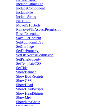
IncludeAdminFile
IncludeComponent
IncludeFile
IncludeString
IsHTTPS
MoveJSToBody
RemoveFileAccessPermission
ResetException
SaveFileContent
SetAdditionalCSS
SetCurPage
SetDirProperty
SetFileAccessPermission
SetPageProperty
SetTemplateCSS
SetTitle
ShowBanner
ShowBodyScripts
ShowCSS
ShowHead
ShowHeadScripts
ShowHeadStrings
ShowMeta
ShowNavChain