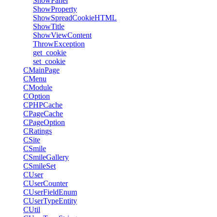
ShowPanel
ShowProperty
ShowSpreadCookieHTML
ShowTitle
ShowViewContent
ThrowException
get_cookie
set_cookie
CMainPage
CMenu
CModule
COption
CPHPCache
CPageCache
CPageOption
CRatings
CSite
CSmile
CSmileGallery
CSmileSet
CUser
CUserCounter
CUserFieldEnum
CUserTypeEntity
CUtil