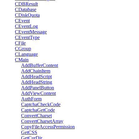
CDBResult
CDatabase
CDiskQuota
CEvent
CEventLog
CEventMessage
CEventType
CFile
CGroup
CLanguage
CMain
AddBufferContent
AddChainItem
AddHeadScript
AddHeadString
AddPanelButton
AddViewContent
AuthForm
CaptchaCheckCode
CaptchaGetCode
ConvertCharset
ConvertCharsetArray
CopyFileAccessPermission
GetCSS
GetCurDir