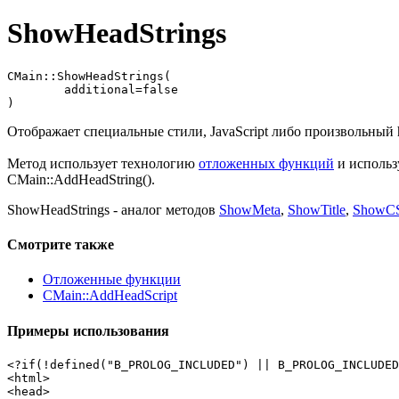
ShowHeadStrings
CMain::ShowHeadStrings(

	additional=false

)
Отображает специальные стили, JavaScript либо произвольный h
Метод использует технологию
отложенных функций
и использ
CMain::AddHeadString().
ShowHeadStrings - аналог методов
ShowMeta
,
ShowTitle
,
ShowC
Смотрите также
Отложенные функции
CMain::AddHeadScript
Примеры использования
<?if(!defined("B_PROLOG_INCLUDED") || B_PROLOG_INCLUDED
<html>

<head>
