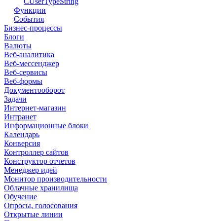
CUserTypeString
Функции
События
Бизнес-процессы
Блоги
Валюты
Веб-аналитика
Веб-мессенджер
Веб-сервисы
Веб-формы
Документооборот
Задачи
Интернет-магазин
Интранет
Информационные блоки
Календарь
Конверсия
Контроллер сайтов
Конструктор отчетов
Менеджер идей
Монитор производительности
Облачные хранилища
Обучение
Опросы, голосования
Открытые линии