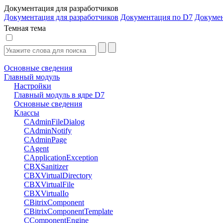
Документация для разработчиков
Документация для разработчиков
Документация по D7
Докуме
Темная тема
Основные сведения
Главный модуль
Настройки
Главный модуль в ядре D7
Основные сведения
Классы
CAdminFileDialog
CAdminNotify
CAdminPage
CAgent
CApplicationException
CBXSanitizer
CBXVirtualDirectory
CBXVirtualFile
CBXVirtualIo
CBitrixComponent
CBitrixComponentTemplate
CComponentEngine