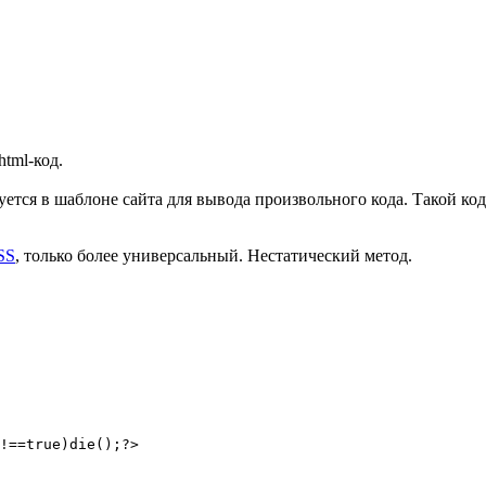
tml-код.
уется в шаблоне сайта для вывода произвольного кода. Такой ко
SS
, только более универсальный. Нестатический метод.
!==true)die();?>
