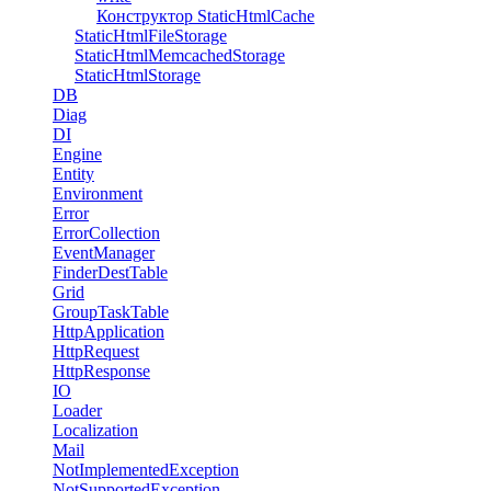
Конструктор StaticHtmlCache
StaticHtmlFileStorage
StaticHtmlMemcachedStorage
StaticHtmlStorage
DB
Diag
DI
Engine
Entity
Environment
Error
ErrorCollection
EventManager
FinderDestTable
Grid
GroupTaskTable
HttpApplication
HttpRequest
HttpResponse
IO
Loader
Localization
Mail
NotImplementedException
NotSupportedException