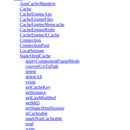
AppCacheManifest
Cache
CacheEngineApc
CacheEngineFiles
CacheEngineMemcache
CacheEngineRedis
CacheEngineXCache
Connection
ConnectionPool
LocalStorage
StaticHtmlCache
applyComponentFrameMode
convertUriToPath
delete
deleteAll
exists
getCacheKey
getInstance
getLastModified
getMd5
getStaticHtmlStorage
isCacheable
markNonCacheable
read
write