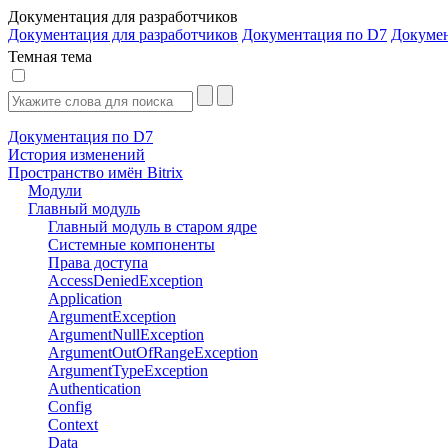
Документация для разработчиков
Документация для разработчиков
Документация по D7
Докуме
Темная тема
Документация по D7
История изменений
Пространство имён Bitrix
Модули
Главный модуль
Главный модуль в старом ядре
Системные компоненты
Права доступа
AccessDeniedException
Application
ArgumentException
ArgumentNullException
ArgumentOutOfRangeException
ArgumentTypeException
Authentication
Config
Context
Data