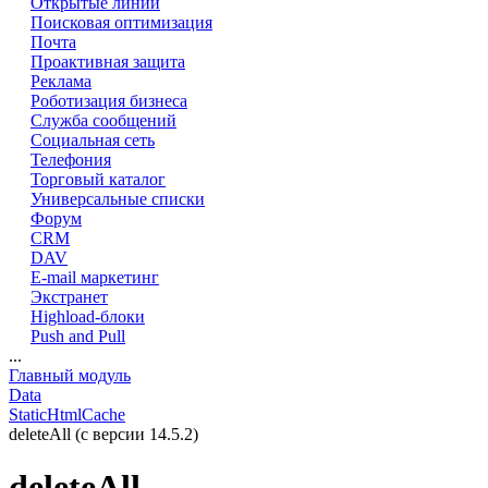
Открытые линии
Поисковая оптимизация
Почта
Проактивная защита
Реклама
Роботизация бизнеса
Служба сообщений
Социальная сеть
Телефония
Торговый каталог
Универсальные списки
Форум
CRM
DAV
E-mail маркетинг
Экстранет
Highload-блоки
Push and Pull
...
Главный модуль
Data
StaticHtmlCache
deleteAll (с версии 14.5.2)
deleteAll