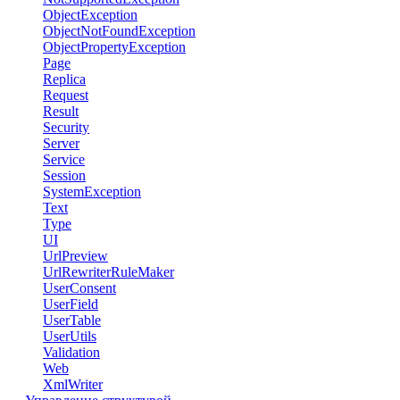
ObjectException
ObjectNotFoundException
ObjectPropertyException
Page
Replica
Request
Result
Security
Server
Service
Session
SystemException
Text
Type
UI
UrlPreview
UrlRewriterRuleMaker
UserConsent
UserField
UserTable
UserUtils
Validation
Web
XmlWriter