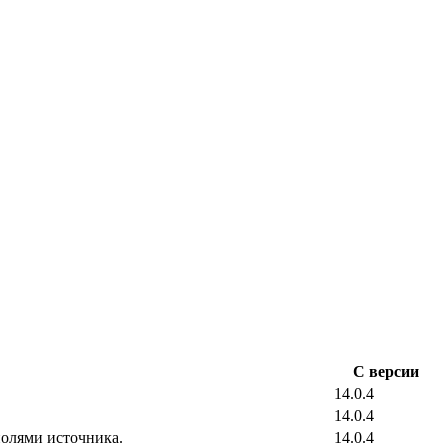
С версии
14.0.4
14.0.4
полями источника.
14.0.4