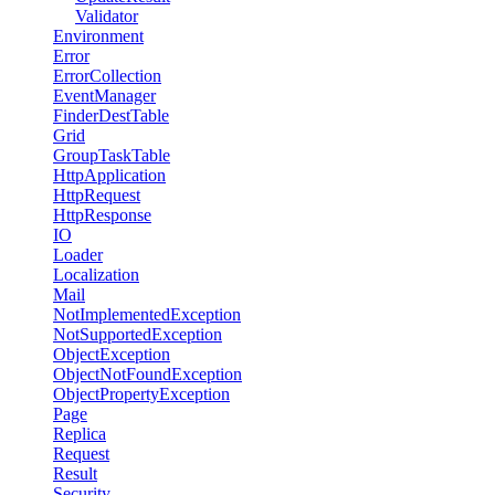
Validator
Environment
Error
ErrorCollection
EventManager
FinderDestTable
Grid
GroupTaskTable
HttpApplication
HttpRequest
HttpResponse
IO
Loader
Localization
Mail
NotImplementedException
NotSupportedException
ObjectException
ObjectNotFoundException
ObjectPropertyException
Page
Replica
Request
Result
Security