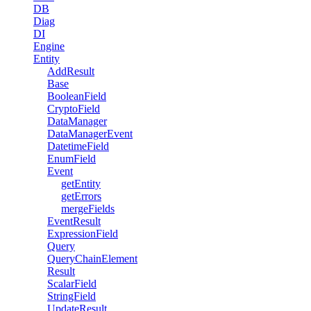
DB
Diag
DI
Engine
Entity
AddResult
Base
BooleanField
CryptoField
DataManager
DataManagerEvent
DatetimeField
EnumField
Event
getEntity
getErrors
mergeFields
EventResult
ExpressionField
Query
QueryChainElement
Result
ScalarField
StringField
UpdateResult