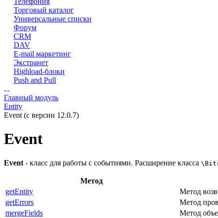
Телефония
Торговый каталог
Универсальные списки
Форум
CRM
DAV
E-mail маркетинг
Экстранет
Highload-блоки
Push and Pull
...
Главный модуль
Entity
Event (с версии 12.0.7)
Event
Event
- класс для работы с событиями. Расширение класса
\Bit
Метод
getEntity
Метод возв
getErrors
Метод пров
mergeFields
Метод объе