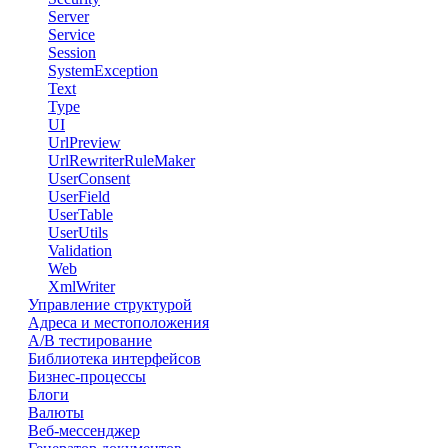
Server
Service
Session
SystemException
Text
Type
UI
UrlPreview
UrlRewriterRuleMaker
UserConsent
UserField
UserTable
UserUtils
Validation
Web
XmlWriter
Управление структурой
Адреса и местоположения
А/В тестирование
Библиотека интерфейсов
Бизнес-процессы
Блоги
Валюты
Веб-мессенджер