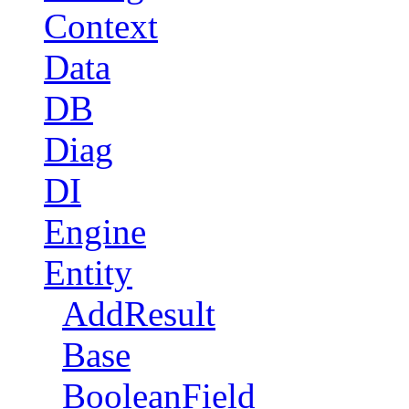
Context
Data
DB
Diag
DI
Engine
Entity
AddResult
Base
BooleanField