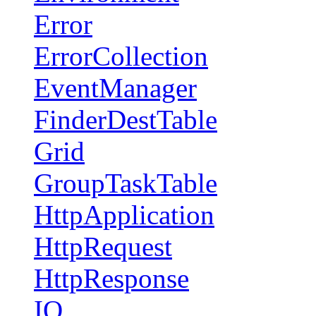
Error
ErrorCollection
EventManager
FinderDestTable
Grid
GroupTaskTable
HttpApplication
HttpRequest
HttpResponse
IO