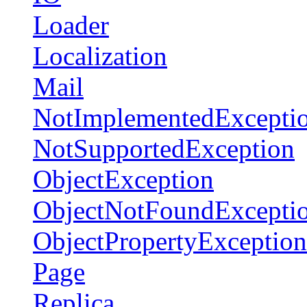
Loader
Localization
Mail
NotImplementedExcepti
NotSupportedException
ObjectException
ObjectNotFoundExcepti
ObjectPropertyException
Page
Replica