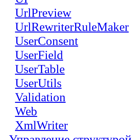
UrlPreview
UrlRewriterRuleMaker
UserConsent
UserField
UserTable
UserUtils
Validation
Web
XmlWriter
Управление структурой