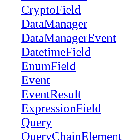
CryptoField
DataManager
DataManagerEvent
DatetimeField
EnumField
Event
EventResult
ExpressionField
Query
QueryChainElement