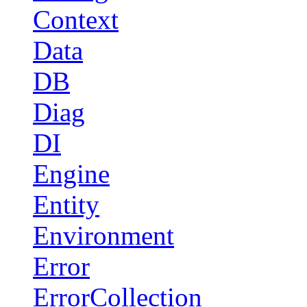
Context
Data
DB
Diag
DI
Engine
Entity
Environment
Error
ErrorCollection