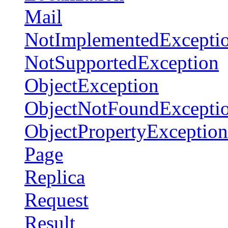
Mail
NotImplementedExcepti
NotSupportedException
ObjectException
ObjectNotFoundExcepti
ObjectPropertyException
Page
Replica
Request
Result