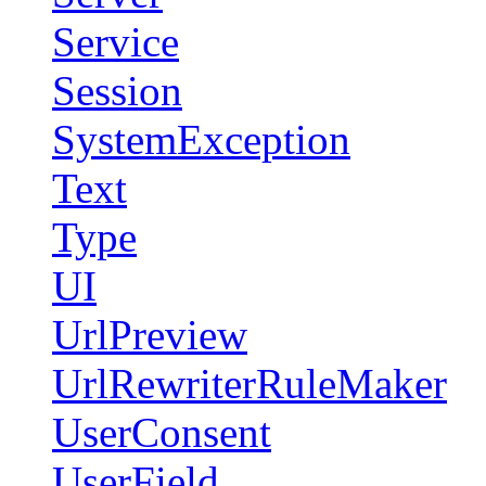
Service
Session
SystemException
Text
Type
UI
UrlPreview
UrlRewriterRuleMaker
UserConsent
UserField