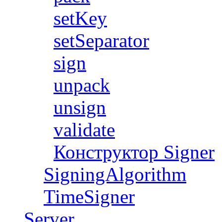
setKey
setSeparator
sign
unpack
unsign
validate
Конструктор Signer
SigningAlgorithm
TimeSigner
Server