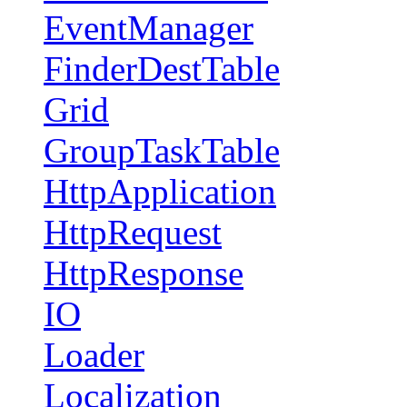
EventManager
FinderDestTable
Grid
GroupTaskTable
HttpApplication
HttpRequest
HttpResponse
IO
Loader
Localization