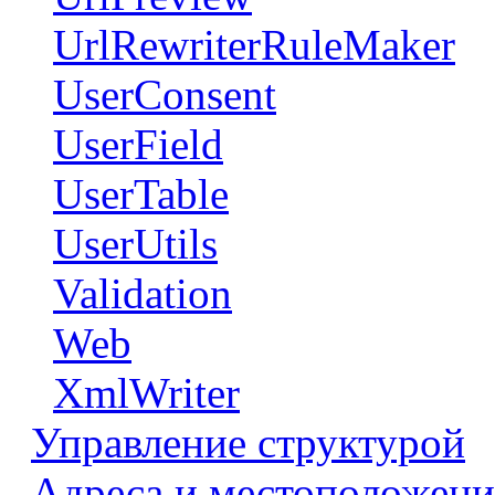
UrlRewriterRuleMaker
UserConsent
UserField
UserTable
UserUtils
Validation
Web
XmlWriter
Управление структурой
Адреса и местоположени