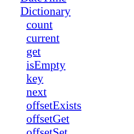
Dictionary
count
current
get
isEmpty
key
next
offsetExists
offsetGet
offsetSet