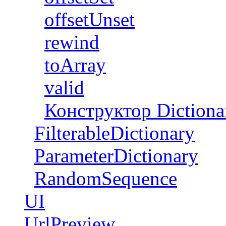
offsetUnset
rewind
toArray
valid
Конструктор Dictiona
FilterableDictionary
ParameterDictionary
RandomSequence
UI
UrlPreview