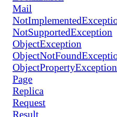
Mail
NotImplementedExcepti
NotSupportedException
ObjectException
ObjectNotFoundExcepti
ObjectPropertyException
Page
Replica
Request
Result