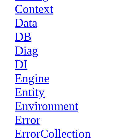
Context
Data
DB
Diag
DI
Engine
Entity
Environment
Error
ErrorCollection