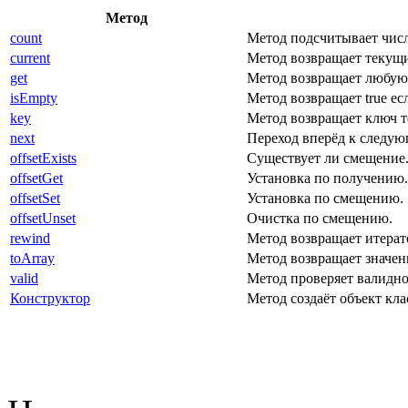
Метод
count
Метод подсчитывает числ
current
Метод возвращает текущи
get
Метод возвращает любую
isEmpty
Метод возвращает true ес
key
Метод возвращает ключ т
next
Переход вперёд к следу
offsetExists
Существует ли смещение
offsetGet
Установка по получению.
offsetSet
Установка по смещению.
offsetUnset
Очистка по смещению.
rewind
Метод возвращает итерат
toArray
Метод возвращает значен
valid
Метод проверяет валидно
Конструктор
Метод создаёт объект кла