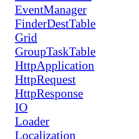
EventManager
FinderDestTable
Grid
GroupTaskTable
HttpApplication
HttpRequest
HttpResponse
IO
Loader
Localization