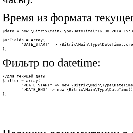
Время из формата текущег
$date = new \Bitrix\Main\Type\DateTime("16.08.2014 15:3
$arFields = Array(

	'DATE_START' => \Bitrix\Main\Type\DateTime::createFromUserTime("16.08.2014 15:30:10"); 

);
Фильтр по datetime:
//для текущей даты 

$filter = array(

	"<DATE_START" => new \Bitrix\Main\Type\DateTime(),

	">DATE_END" => new \Bitrix\Main\Type\DateTime(), 

);