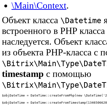
\Main\Context
.
Объект класса
я
\Datetime
встроенного в PHP класс
наследуется. Объект клас
из объекта PHP-класса с
\Bitrix\Main\Type\DateT
timestamp
с помощью
\Bitrix\Main\Type\DateT
$objDateTime = DateTime::createFromPhp(new \DateTime('2
$objDateTime = DateTime::createFromTimestamp(1346506620