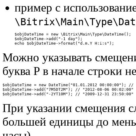
пример с использование
\Bitrix\Main\Type\Dat
$objDateTime = new \Bitrix\Main\Type\DateTime();

$objDateTime->add("-1 day");

echo $objDateTime->format("d.m.Y H:i:s");
Можно указывать смещен
буква P в начале строки н
$objDateTime = new DateTime("01.01.2012 00:00:00"); // 
$objDateTime->add("7M5DT2M"); // "2012-08-06 00:02:00"

$objDateTime->add("-2YT10M"); // "2009-12-31 23:50:00"
При указании смещения сл
большей единицы до мень
часы).