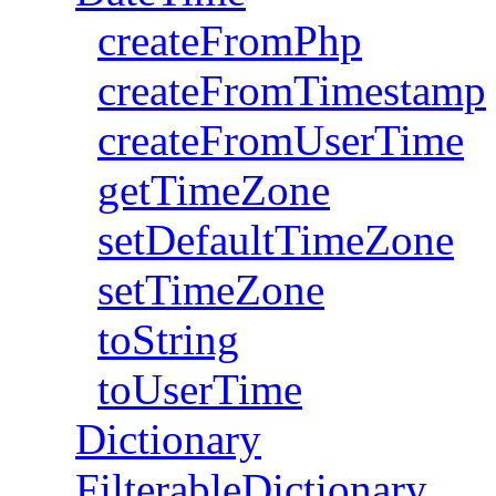
createFromPhp
createFromTimestamp
createFromUserTime
getTimeZone
setDefaultTimeZone
setTimeZone
toString
toUserTime
Dictionary
FilterableDictionary