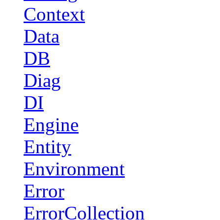
Context
Data
DB
Diag
DI
Engine
Entity
Environment
Error
ErrorCollection