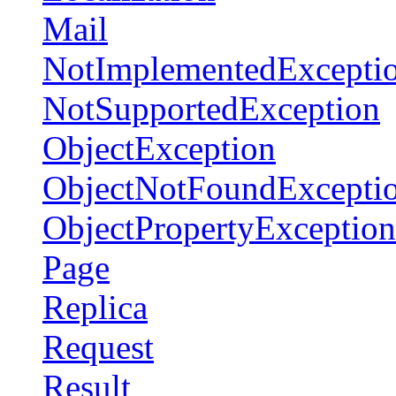
Mail
NotImplementedExcepti
NotSupportedException
ObjectException
ObjectNotFoundExcepti
ObjectPropertyException
Page
Replica
Request
Result