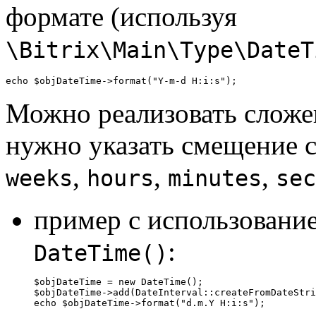
формате (используя
\Bitrix\Main\Type\DateT
echo $objDateTime->format("Y-m-d H:i:s");
Можно реализовать сложен
нужно указать смещение 
,
,
,
weeks
hours
minutes
sec
пример с использовани
:
DateTime()
$objDateTime = new DateTime();

$objDateTime->add(DateInterval::createFromDateStri
echo $objDateTime->format("d.m.Y H:i:s");