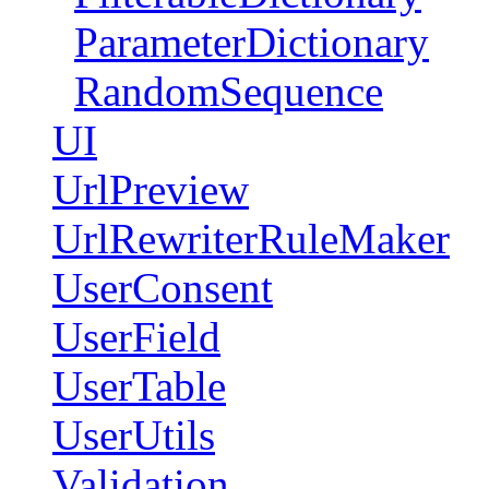
ParameterDictionary
RandomSequence
UI
UrlPreview
UrlRewriterRuleMaker
UserConsent
UserField
UserTable
UserUtils
Validation