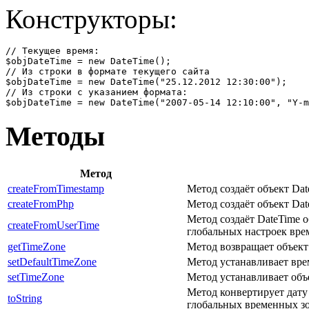
Конструкторы:
// Текущее время:

$objDateTime = new DateTime();

// Из строки в формате текущего сайта

$objDateTime = new DateTime("25.12.2012 12:30:00");

// Из строки с указанием формата:

$objDateTime = new DateTime("2007-05-14 12:10:00", "Y-m
Методы
Метод
createFromTimestamp
Метод создаёт объект Dat
createFromPhp
Метод создаёт объект Dat
Метод создаёт DateTime 
createFromUserTime
глобальных настроек вре
getTimeZone
Метод возвращает объек
setDefaultTimeZone
Метод устанавливает вр
setTimeZone
Метод устанавливает объ
Метод конвертирует дату
toString
глобальных временных зо