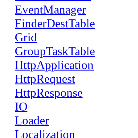
EventManager
FinderDestTable
Grid
GroupTaskTable
HttpApplication
HttpRequest
HttpResponse
IO
Loader
Localization