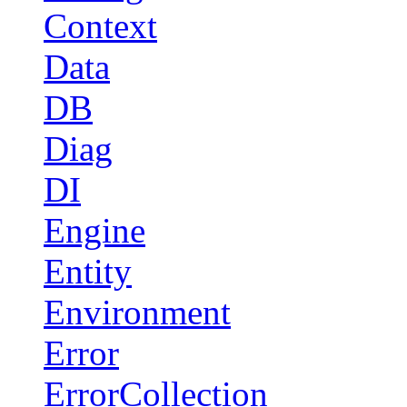
Context
Data
DB
Diag
DI
Engine
Entity
Environment
Error
ErrorCollection