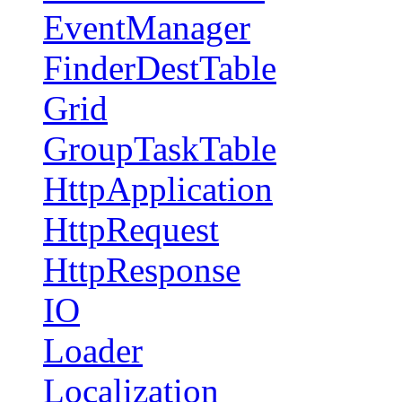
EventManager
FinderDestTable
Grid
GroupTaskTable
HttpApplication
HttpRequest
HttpResponse
IO
Loader
Localization