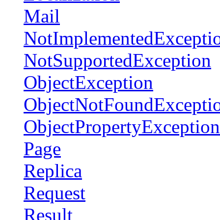
Mail
NotImplementedExcepti
NotSupportedException
ObjectException
ObjectNotFoundExcepti
ObjectPropertyException
Page
Replica
Request
Result