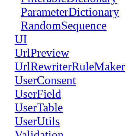
ParameterDictionary
RandomSequence
UI
UrlPreview
UrlRewriterRuleMaker
UserConsent
UserField
UserTable
UserUtils
Validation