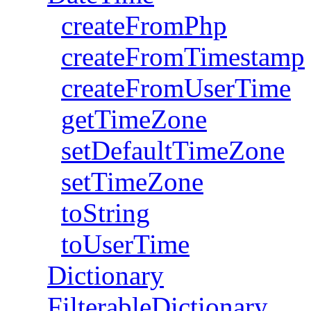
createFromPhp
createFromTimestamp
createFromUserTime
getTimeZone
setDefaultTimeZone
setTimeZone
toString
toUserTime
Dictionary
FilterableDictionary