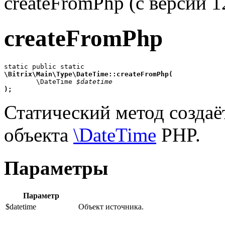
createFromPhp (с версии 1
createFromPhp
\Bitrix\Main\Type\DateTime::createFromPhp(

	\DateTime 
$datetime
);
Статический метод создаё
объекта
\DateTime
PHP.
Параметры
Параметр
$datetime
Объект источника.