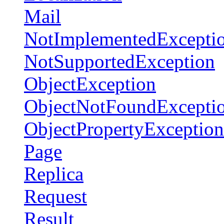
Mail
NotImplementedExcepti
NotSupportedException
ObjectException
ObjectNotFoundExcepti
ObjectPropertyException
Page
Replica
Request
Result