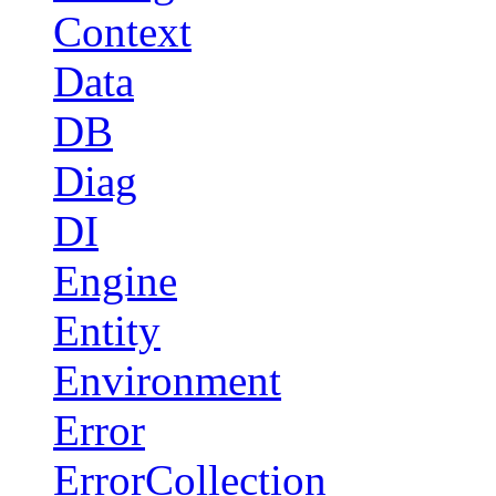
Context
Data
DB
Diag
DI
Engine
Entity
Environment
Error
ErrorCollection