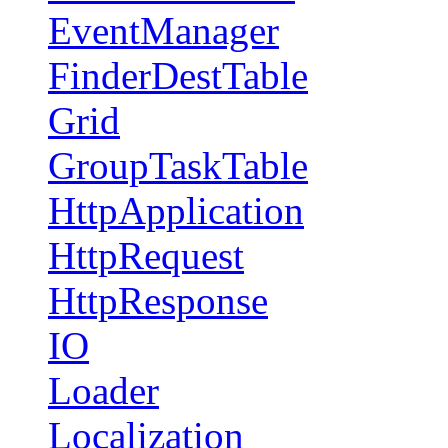
EventManager
FinderDestTable
Grid
GroupTaskTable
HttpApplication
HttpRequest
HttpResponse
IO
Loader
Localization