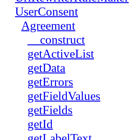
UserConsent
Agreement
__construct
getActiveList
getData
getErrors
getFieldValues
getFields
getId
getLabelText