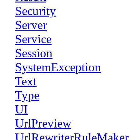
Security
Server
Service
Session
SystemException
Text
Type
UI
UrlPreview
UrlRewriterRuleMaker