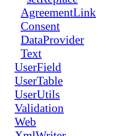
AgreementLink
Consent
DataProvider
Text
UserField
UserTable
UserUtils
Validation
Web
XmlWriter