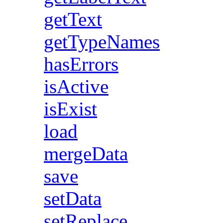
getText
getTypeNames
hasErrors
isActive
isExist
load
mergeData
save
setData
setReplace