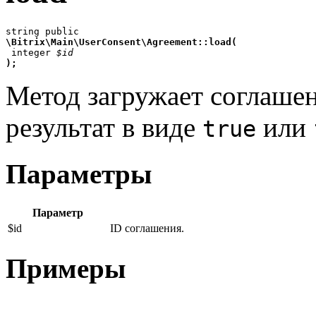
\Bitrix\Main\UserConsent\Agreement::load(

 integer 
$id
);
Метод загружает соглашен
результат в виде
или
true
Параметры
Параметр
$id
ID соглашения.
Примеры