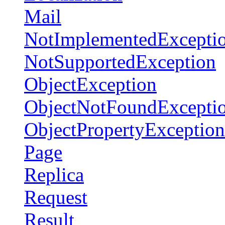
Mail
NotImplementedExcepti
NotSupportedException
ObjectException
ObjectNotFoundExcepti
ObjectPropertyException
Page
Replica
Request
Result