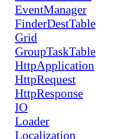
EventManager
FinderDestTable
Grid
GroupTaskTable
HttpApplication
HttpRequest
HttpResponse
IO
Loader
Localization