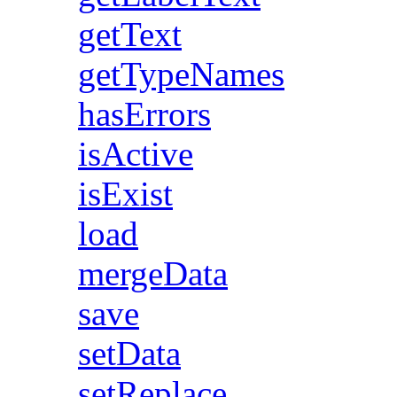
getText
getTypeNames
hasErrors
isActive
isExist
load
mergeData
save
setData
setReplace