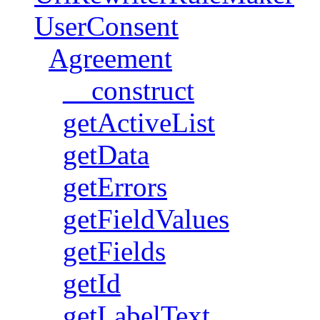
UserConsent
Agreement
__construct
getActiveList
getData
getErrors
getFieldValues
getFields
getId
getLabelText