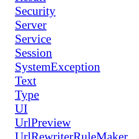
Security
Server
Service
Session
SystemException
Text
Type
UI
UrlPreview
UrlRewriterRuleMaker