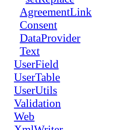
AgreementLink
Consent
DataProvider
Text
UserField
UserTable
UserUtils
Validation
Web
XmlWriter