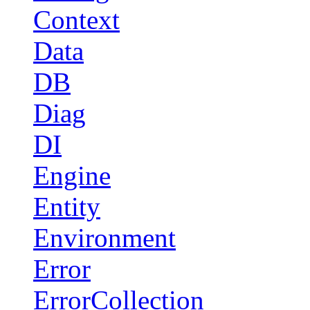
Context
Data
DB
Diag
DI
Engine
Entity
Environment
Error
ErrorCollection