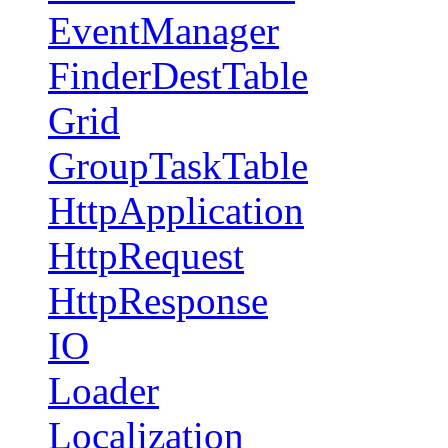
EventManager
FinderDestTable
Grid
GroupTaskTable
HttpApplication
HttpRequest
HttpResponse
IO
Loader
Localization