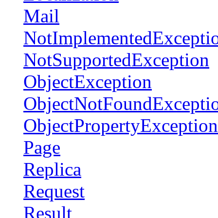
Mail
NotImplementedExcepti
NotSupportedException
ObjectException
ObjectNotFoundExcepti
ObjectPropertyException
Page
Replica
Request
Result