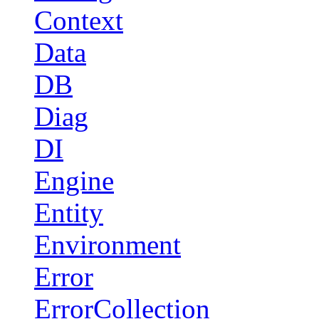
Context
Data
DB
Diag
DI
Engine
Entity
Environment
Error
ErrorCollection