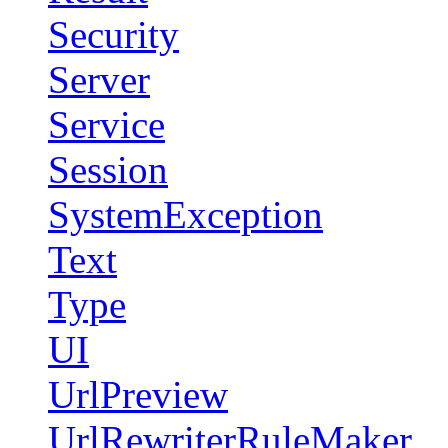
Security
Server
Service
Session
SystemException
Text
Type
UI
UrlPreview
UrlRewriterRuleMaker