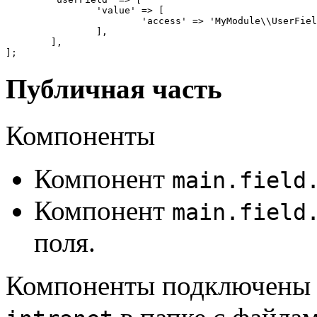
		'value' => [

			'access' => 'MyModule\\UserFieldAccess', // FQN-путь к наследнику

		],

	],

Публичная часть
Компоненты
Компонент
main.field
Компонент
main.field
поля.
Компоненты подключены в