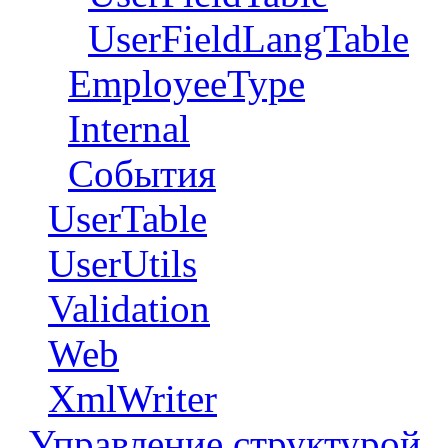
UserFieldLangTable
EmployeeType
Internal
События
UserTable
UserUtils
Validation
Web
XmlWriter
Управление структурой