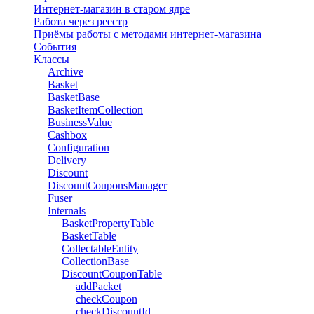
Интернет-магазин в старом ядре
Работа через реестр
Приёмы работы с методами интернет-магазина
События
Классы
Archive
Basket
BasketBase
BasketItemCollection
BusinessValue
Cashbox
Configuration
Delivery
Discount
DiscountCouponsManager
Fuser
Internals
BasketPropertyTable
BasketTable
CollectableEntity
CollectionBase
DiscountCouponTable
addPacket
checkCoupon
checkDiscountId