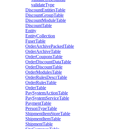
validateType
DiscountEntitiesTable
DiscountGroupTable
DiscountModuleTable
DiscountTable
Entity
EntityCollection
FuserTable
OrderArchivePackedTable
OrderArchiveTable
OrderCouponsTable
OrderDiscountDataTable
OrderDiscountTable
OrderModulesTable
OrderRulesDescrTable
OrderRulesTable
OrderTable
PaySystemActionTable
PaySystemServiceTable
PaymentTable
PersonTypeTable
ShipmentItemStoreTable
ShipmentItemTable
ShipmentTable