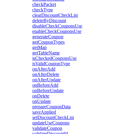
checkPacket
checkType
clearDiscountCheckList
deleteByDiscount
disableCheckCouponsUse
enableCheckCouponsUse
generateCoupon
getCouponTypes
getMap
getTableName
isCheckedCouponsUse
isValidCouponType
onAfterAdd
onAfterDelete
onAfterUpdate
onBeforeAdd
onBeforeUpdate
onDelete
onUpdate
prepareCouponData
saveApplied
setDiscountCheckList
updateUseCoupons
validateCoupon
validateDiscountId