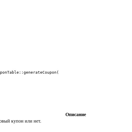
ponTable::generateCoupon(

Описание
овый купон или нет.