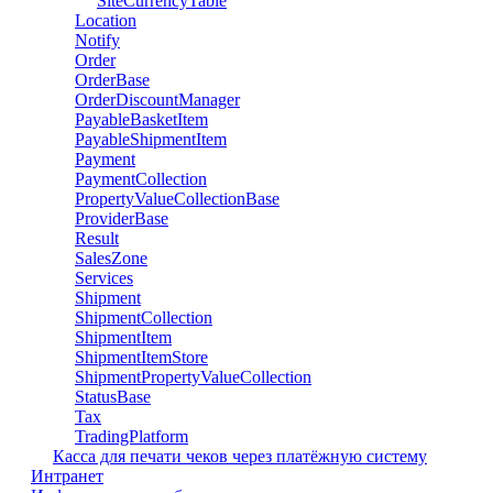
SiteCurrencyTable
Location
Notify
Order
OrderBase
OrderDiscountManager
PayableBasketItem
PayableShipmentItem
Payment
PaymentCollection
PropertyValueCollectionBase
ProviderBase
Result
SalesZone
Services
Shipment
ShipmentCollection
ShipmentItem
ShipmentItemStore
ShipmentPropertyValueCollection
StatusBase
Tax
TradingPlatform
Касса для печати чеков через платёжную систему
Интранет