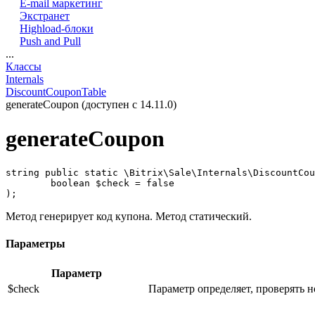
E-mail маркетинг
Экстранет
Highload-блоки
Push and Pull
...
Классы
Internals
DiscountCouponTable
generateCoupon (доступен с 14.11.0)
generateCoupon
string public static \Bitrix\Sale\Internals\DiscountCou
	boolean $check = false

);
Метод генерирует код купона. Метод статический.
Параметры
Параметр
$check
Параметр определяет, проверять н