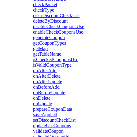
checkPacket
checkType
clearDiscountCheckList
deleteByDiscount
disableCheckCouponsUse
enableCheckCouponsUse
generateCoupon
getCouponTypes
getMap
getTableName
isCheckedCouponsUse
isValidCouponType
onAfterAdd
onAfterDelete
onAfterUpdate
onBeforeAdd
onBeforeUpdate
onDelete
onUpdate
prepareCouponData
saveApplied
setDiscountCheckList
updateUseCoupons
validateCoupon
validateDiscountId