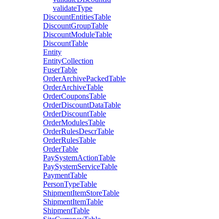
validateType
DiscountEntitiesTable
DiscountGroupTable
DiscountModuleTable
DiscountTable
Entity
EntityCollection
FuserTable
OrderArchivePackedTable
OrderArchiveTable
OrderCouponsTable
OrderDiscountDataTable
OrderDiscountTable
OrderModulesTable
OrderRulesDescrTable
OrderRulesTable
OrderTable
PaySystemActionTable
PaySystemServiceTable
PaymentTable
PersonTypeTable
ShipmentItemStoreTable
ShipmentItemTable
ShipmentTable