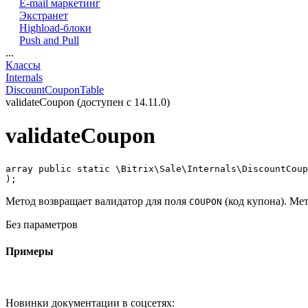
E-mail маркетинг
Экстранет
Highload-блоки
Push and Pull
...
Классы
Internals
DiscountCouponTable
validateCoupon (доступен с 14.11.0)
validateCoupon
array public static \Bitrix\Sale\Internals\DiscountCoup
);
Метод возвращает валидатор для поля
(код купона). Мет
COUPON
Без параметров
Примеры
Новинки документации в соцсетях: