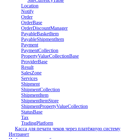
SiteCurrencyTable
Location
Notify
Order
OrderBase
OrderDiscountManager
PayableBasketItem
PayableShipmentItem
Payment
PaymentCollection
PropertyValueCollectionBase
ProviderBase
Result
SalesZone
Services
Shipment
ShipmentCollection
ShipmentItem
ShipmentItemStore
ShipmentPropertyValueCollection
StatusBase
Tax
TradingPlatform
Касса для печати чеков через платёжную систему
Интранет