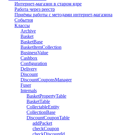
Интернет-магазин в старом ядре
Работа через реестр
Приёмы работы с методами интернет-магазина
События
Классы
Archive
Basket
BasketBase
BasketItemCollection
BusinessValue
Cashbox
Configuration
Delivery
Discount
DiscountCouponsManager
Fuser
Internals
BasketPropertyTable
BasketTable
CollectableEntity
CollectionBase
DiscountCouponTable
addPacket
checkCoupon
checkDiscountId