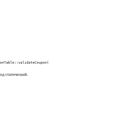
onTable::validateCoupon(

од статический.