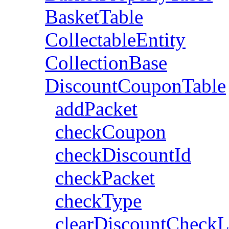
BasketTable
CollectableEntity
CollectionBase
DiscountCouponTable
addPacket
checkCoupon
checkDiscountId
checkPacket
checkType
clearDiscountCheckL