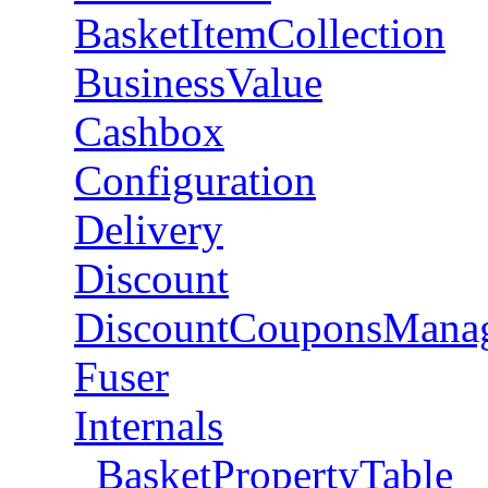
BasketItemCollection
BusinessValue
Cashbox
Configuration
Delivery
Discount
DiscountCouponsMana
Fuser
Internals
BasketPropertyTable