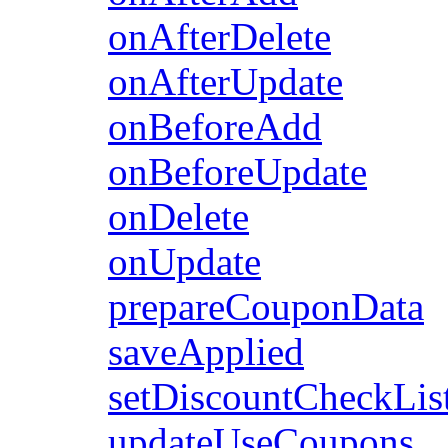
onAfterDelete
onAfterUpdate
onBeforeAdd
onBeforeUpdate
onDelete
onUpdate
prepareCouponData
saveApplied
setDiscountCheckLis
updateUseCoupons