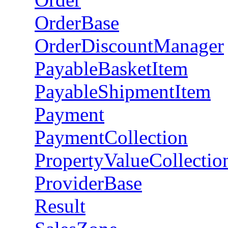
OrderBase
OrderDiscountManager
PayableBasketItem
PayableShipmentItem
Payment
PaymentCollection
PropertyValueCollectio
ProviderBase
Result