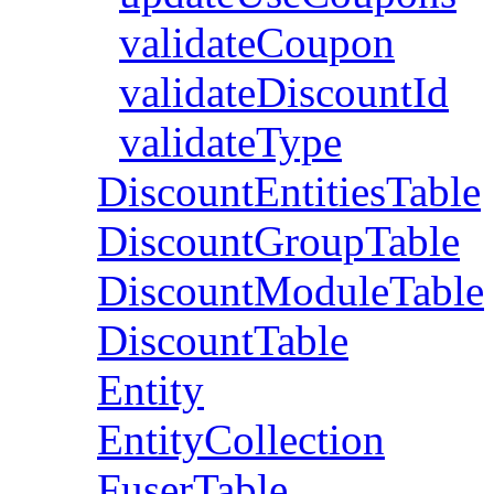
validateCoupon
validateDiscountId
validateType
DiscountEntitiesTable
DiscountGroupTable
DiscountModuleTable
DiscountTable
Entity
EntityCollection
FuserTable