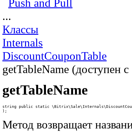
Push and Pull
...
Классы
Internals
DiscountCouponTable
getTableName (доступен с 
getTableName
string public static \Bitrix\Sale\Internals\DiscountCou
);
Метод возвращает назван