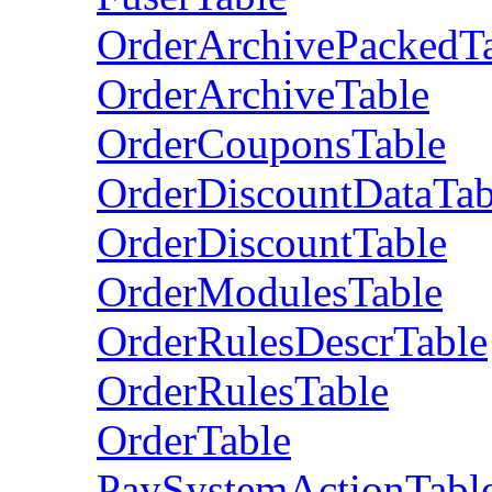
OrderArchivePackedT
OrderArchiveTable
OrderCouponsTable
OrderDiscountDataTab
OrderDiscountTable
OrderModulesTable
OrderRulesDescrTable
OrderRulesTable
OrderTable
PaySystemActionTabl