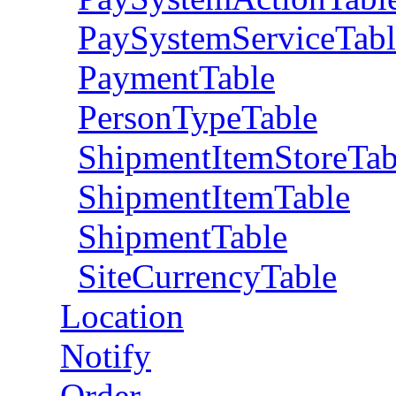
PaySystemServiceTabl
PaymentTable
PersonTypeTable
ShipmentItemStoreTab
ShipmentItemTable
ShipmentTable
SiteCurrencyTable
Location
Notify
Order