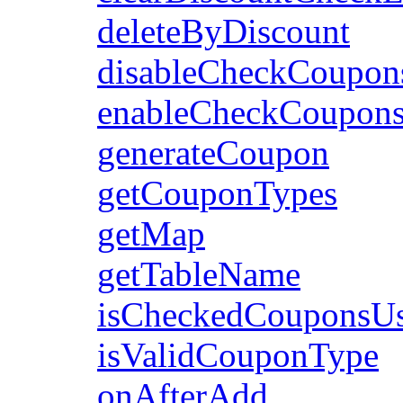
deleteByDiscount
disableCheckCoupon
enableCheckCoupon
generateCoupon
getCouponTypes
getMap
getTableName
isCheckedCouponsU
isValidCouponType
onAfterAdd