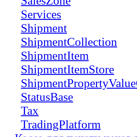
SalesZone
Services
Shipment
ShipmentCollection
ShipmentItem
ShipmentItemStore
ShipmentPropertyValue
StatusBase
Tax
TradingPlatform