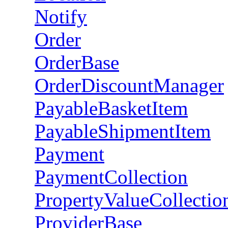
Notify
Order
OrderBase
OrderDiscountManager
PayableBasketItem
PayableShipmentItem
Payment
PaymentCollection
PropertyValueCollectio
ProviderBase