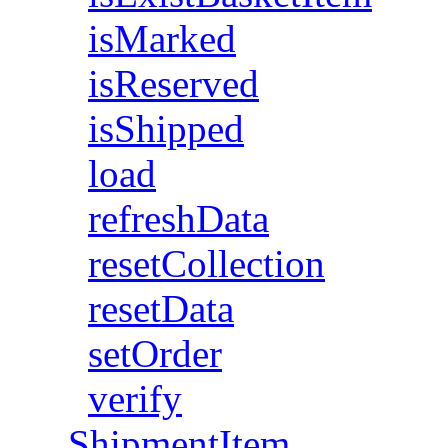
isMarked
isReserved
isShipped
load
refreshData
resetCollection
resetData
setOrder
verify
ShipmentItem