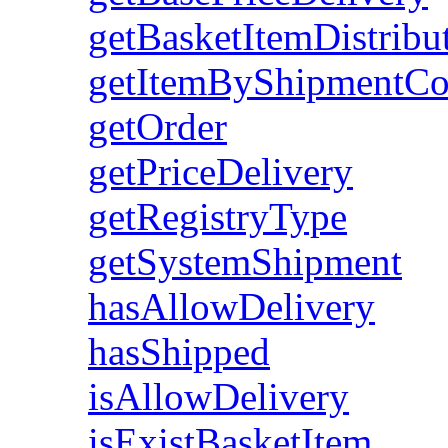
getBasketItemDistribu
getItemByShipmentC
getOrder
getPriceDelivery
getRegistryType
getSystemShipment
hasAllowDelivery
hasShipped
isAllowDelivery
isExistBasketItem