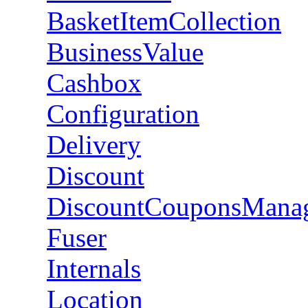
BasketItemCollection
BusinessValue
Cashbox
Configuration
Delivery
Discount
DiscountCouponsMana
Fuser
Internals
Location