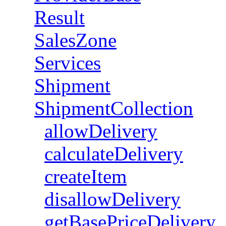
Result
SalesZone
Services
Shipment
ShipmentCollection
allowDelivery
calculateDelivery
createItem
disallowDelivery
getBasePriceDelivery