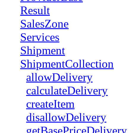
Result
SalesZone
Services
Shipment
ShipmentCollection
allowDelivery
calculateDelivery
createItem
disallowDelivery
getBasePriceDelivery