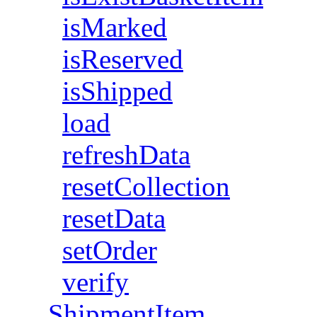
isMarked
isReserved
isShipped
load
refreshData
resetCollection
resetData
setOrder
verify
ShipmentItem