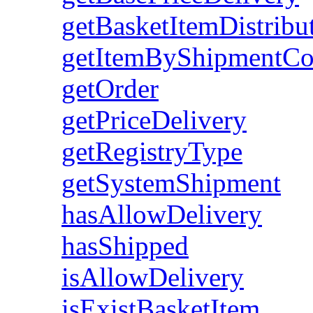
getBasketItemDistribu
getItemByShipmentC
getOrder
getPriceDelivery
getRegistryType
getSystemShipment
hasAllowDelivery
hasShipped
isAllowDelivery
isExistBasketItem