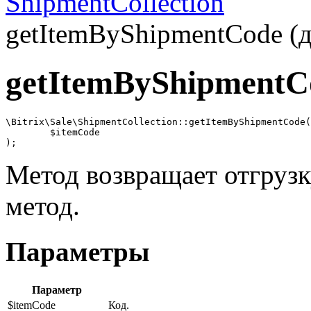
ShipmentCollection
getItemByShipmentCode (д
getItemByShipmentC
\Bitrix\Sale\ShipmentCollection::getItemByShipmentCode(

	$itemCode

);
Метод возвращает отгрузк
метод.
Параметры
Параметр
$itemCode
Код.