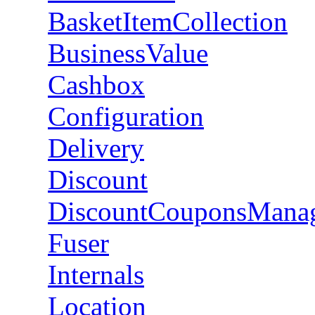
BasketItemCollection
BusinessValue
Cashbox
Configuration
Delivery
Discount
DiscountCouponsMana
Fuser
Internals
Location