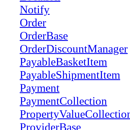
Notify
Order
OrderBase
OrderDiscountManager
PayableBasketItem
PayableShipmentItem
Payment
PaymentCollection
PropertyValueCollectio
ProviderBase