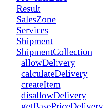
Result
SalesZone
Services
Shipment
ShipmentCollection
allowDelivery
calculateDelivery
createItem
disallowDelivery
getBasePriceDelivery