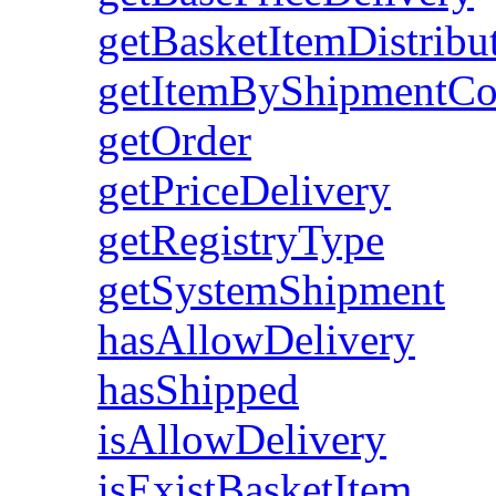
getBasketItemDistribu
getItemByShipmentC
getOrder
getPriceDelivery
getRegistryType
getSystemShipment
hasAllowDelivery
hasShipped
isAllowDelivery
isExistBasketItem