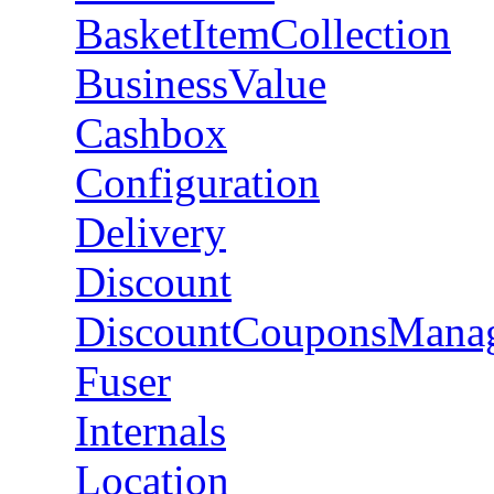
BasketItemCollection
BusinessValue
Cashbox
Configuration
Delivery
Discount
DiscountCouponsMana
Fuser
Internals
Location