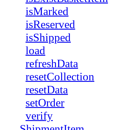
isMarked
isReserved
isShipped
load
refreshData
resetCollection
resetData
setOrder
verify
ShipmentItem