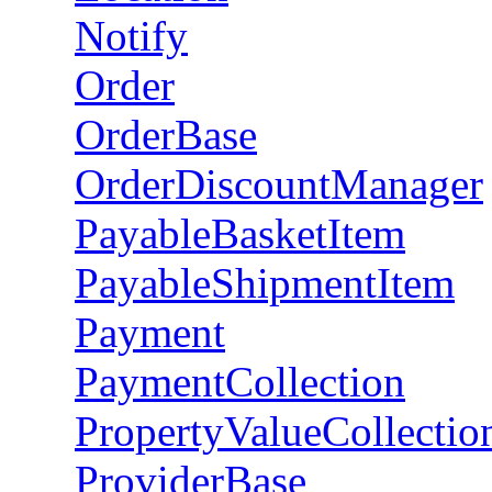
Notify
Order
OrderBase
OrderDiscountManager
PayableBasketItem
PayableShipmentItem
Payment
PaymentCollection
PropertyValueCollectio
ProviderBase