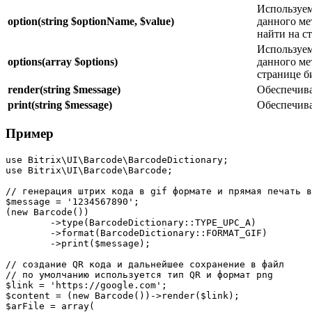
Используем
option(string $optionName, $value)
данного ме
найти на с
Используем
options(array $options)
данного ме
странице 
render(string $message)
Обеспечива
print(string $message)
Обеспечива
Пример
use Bitrix\UI\Barcode\BarcodeDictionary;

use Bitrix\UI\Barcode\Barcode;

// генерация штрих кода в gif формате и прямая печать в
$message = '1234567890';

(new Barcode())

	->type(BarcodeDictionary::TYPE_UPC_A)

	->format(BarcodeDictionary::FORMAT_GIF)

	->print($message);

// создание QR кода и дальнейшее сохранение в файл

// по умолчанию используется тип QR и формат png

$link = 'https://google.com';

$content = (new Barcode())->render($link);

$arFile = array(
