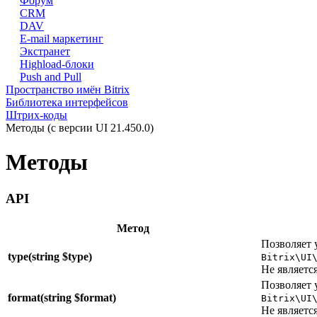
Форум
CRM
DAV
E-mail маркетинг
Экстранет
Highload-блоки
Push and Pull
Пространство имён Bitrix
Библиотека интерфейсов
Штрих-коды
Методы (с версии UI 21.450.0)
Методы
API
Метод
Позволяет 
type(string $type)
Bitrix\UI
Не являетс
Позволяет 
format(string $format)
Bitrix\UI
Не являетс