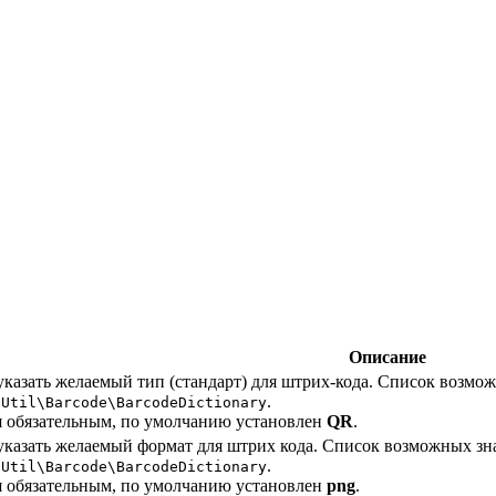
Описание
указать желаемый тип (стандарт) для штрих-кода. Список возмо
.
\Util\Barcode\BarcodeDictionary
я обязательным, по умолчанию установлен
QR
.
указать желаемый формат для штрих кода. Список возможных зн
.
\Util\Barcode\BarcodeDictionary
я обязательным, по умолчанию установлен
png
.