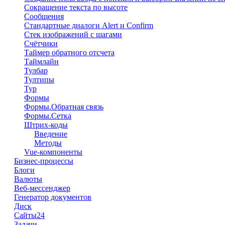
Сокращение текста по высоте
Сообщения
Стандартные диалоги Alert и Confirm
Стек изображений с шагами
Счётчики
Таймер обратного отсчета
Таймлайн
Тулбар
Тултипы
Тур
Формы
Формы.Обратная связь
Формы.Сетка
Штрих-коды
Введение
Методы
Vue-компоненты
Бизнес-процессы
Блоги
Валюты
Веб-мессенджер
Генератор документов
Диск
Сайты24
Задачи