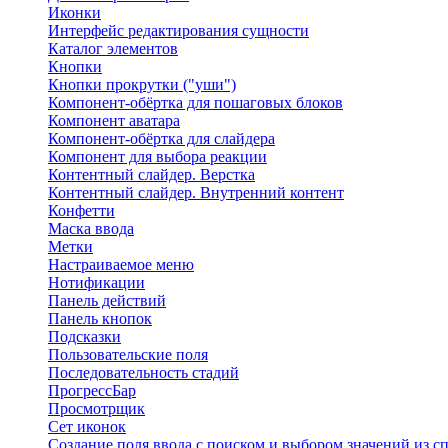
Иконки
Интерфейс редактирования сущности
Каталог элементов
Кнопки
Кнопки прокрутки ("уши")
Компонент-обёртка для пошаговых блоков
Компонент аватара
Компонент-обёртка для слайдера
Компонент для выбора реакции
Контентный слайдер. Верстка
Контентный слайдер. Внутренний контент
Конфетти
Маска ввода
Метки
Настраиваемое меню
Нотификации
Панель действий
Панель кнопок
Подсказки
Пользовательские поля
Последовательность стадий
ПрогрессБар
Просмотрщик
Сет иконок
Создание поля ввода с поиском и выбором значений из с