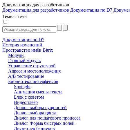
Документация для разработчиков
Документация для разработчиков
Документация по D7
Докуме
Темная тема
Документация по D7
История изменений
Пространство имён Bitrix
Модули
Главный модуль
Управление структурой
Адреса и местоположения
А/В тестирование
Библиотека интерфейсов
Spotlight
Анимация смены текста
Блок с советом
Видеоплеер
Диалог выбора сущностей
Диалог выбора цвета
Диалог для пошагового процесса
Диалог Форма быстрых полей
Диспетчер баннеров