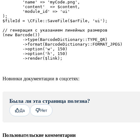
	'name' => 'myCode.png',

	'content'  => $content,

	'module_id' => 'ui'

);

$fileId = \CFile::SaveFile($arFile, 'ui');

// генерация с указанием линейных размеров

(new Barcode())

	->type(BarcodeDictionary::TYPE_QR)

	->format(BarcodeDictionary::FORMAT_JPEG)

	->option('w', 150)

	->option('h', 150)

Новинки документации в соцсетях:
Была ли эта страница полезна?
Да
Нет
Пользовательские комментарии