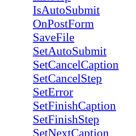
IsAutoSubmit
OnPostForm
SaveFile
SetAutoSubmit
SetCancelCaption
SetCancelStep
SetError
SetFinishCaption
SetFinishStep
SetNextCaption