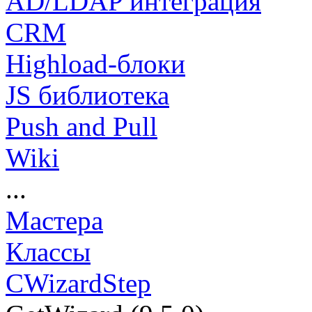
AD/LDAP интеграция
CRM
Highload-блоки
JS библиотека
Push and Pull
Wiki
...
Мастера
Классы
CWizardStep