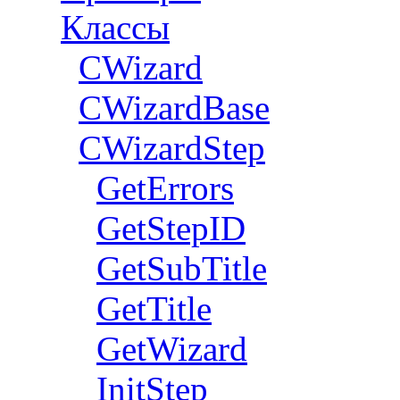
Классы
CWizard
СWizardBase
CWizardStep
GetErrors
GetStepID
GetSubTitle
GetTitle
GetWizard
InitStep