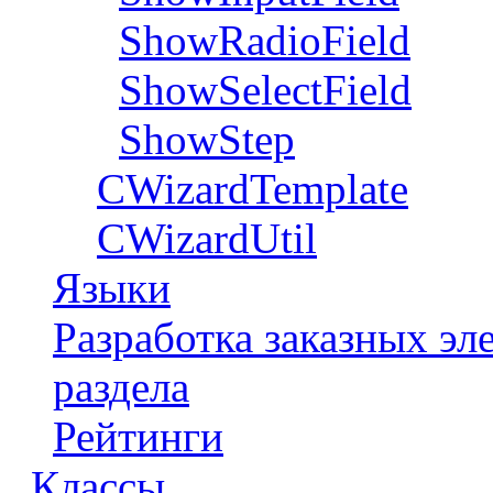
ShowRadioField
ShowSelectField
ShowStep
CWizardTemplate
CWizardUtil
Языки
Разработка заказных э
раздела
Рейтинги
Классы