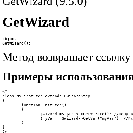
GetWizard (9.5.0)
GetWizard
GetWizard(
);
Метод возвращает ссылку 
Примеры использовани
<?

class MyFirstStep extends CWizardStep

{

	function InitStep()

	{

		$wizard =& $this->GetWizard(); //Получаем ссылку на объект мастера

		$myVar = $wizard->GetVar("myVar"); //Используем метод мастера (класс CWizardBase)

	}

}

?>