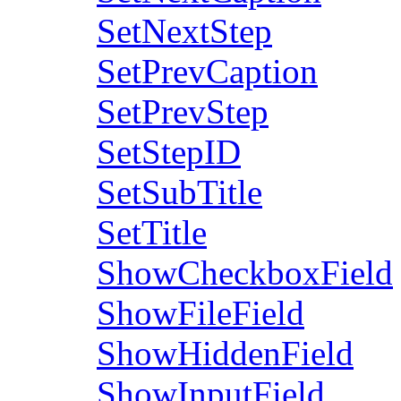
SetNextStep
SetPrevCaption
SetPrevStep
SetStepID
SetSubTitle
SetTitle
ShowCheckboxField
ShowFileField
ShowHiddenField
ShowInputField