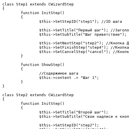
class Step1 extends CWizardStep

{

	function InitStep()

	{

		$this->SetStepID("step1"); //ID шага

		$this->SetTitle("Первый шаг"); //Заголовок шага

		$this->SetSubTitle("Шаг приветствие"); //Подзаголовок шага

		$this->SetNextStep("step2"); //Кнопка Далее, ведущая на второй шаг

		$this->SetFinishStep("step4"); //Кнопка Готово, ведущая на 4ый шаг

		$this->SetCancelStep("cancel"); //Кнопк Отмена, ведущая на шаг Отмены

	}

	function ShowStep()

	{

		//Содержимое шага

		$this->content .= "Шаг 1";

	}

}

class Step2 extends CWizardStep

{

	function InitStep()

	{

		$this->SetTitle("Второй шаг");

		$this->SetSubTitle("Свои надписи к кнопкам");

		$this->SetStepID("step2");
