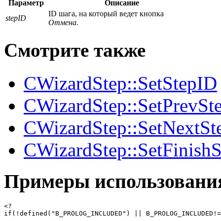
Параметр
Описание
ID шага, на который ведет кнопка
stepID
Отмена
.
Смотрите также
CWizardStep::SetStepID
CWizardStep::SetPrevSt
CWizardStep::SetNextSt
CWizardStep::SetFinishS
Примеры использовани
<?

if(!defined("B_PROLOG_INCLUDED") || B_PROLOG_INCLUDED!=