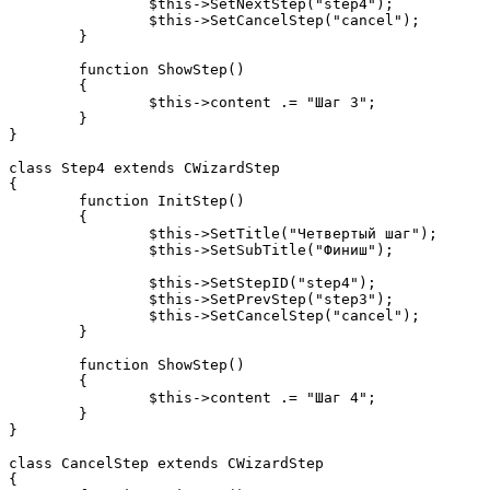
		$this->SetNextStep("step4");

		$this->SetCancelStep("cancel");

	}

	function ShowStep()

	{

		$this->content .= "Шаг 3";

	}

}

class Step4 extends CWizardStep

{

	function InitStep()

	{

		$this->SetTitle("Четвертый шаг");

		$this->SetSubTitle("Финиш");

		$this->SetStepID("step4");

		$this->SetPrevStep("step3");

		$this->SetCancelStep("cancel");

	}

	function ShowStep()

	{

		$this->content .= "Шаг 4";

	}

}

class CancelStep extends CWizardStep

{
