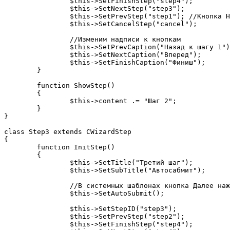
		$this->SetFinishStep("step4");

		$this->SetNextStep("step3");

		$this->SetPrevStep("step1"); //Кнопка Назад, ведущая на первый шаг

		$this->SetCancelStep("cancel");

		//Изменим надписи к кнопкам

		$this->SetPrevCaption("Назад к шагу 1");

		$this->SetNextCaption("Вперед");

		$this->SetFinishCaption("Финиш");

	}

	function ShowStep()

	{

		$this->content .= "Шаг 2";

	}

}

class Step3 extends CWizardStep

{

	function InitStep()

	{

		$this->SetTitle("Третий шаг");

		$this->SetSubTitle("Автосабмит");

		//В системных шаблонах кнопка Далее нажмется автоматически

		$this->SetAutoSubmit();

		$this->SetStepID("step3");

		$this->SetPrevStep("step2");

		$this->SetFinishStep("step4");
