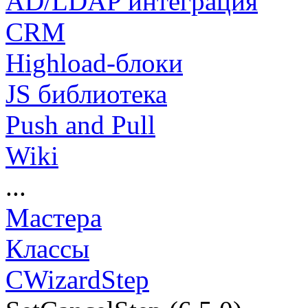
AD/LDAP интеграция
CRM
Highload-блоки
JS библиотека
Push and Pull
Wiki
...
Мастера
Классы
CWizardStep