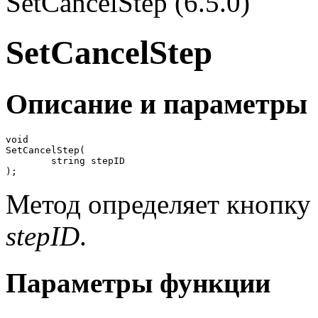
SetCancelStep (6.5.0)
SetCancelStep
Описание и параметры
void

SetCancelStep(

	string stepID

);
Метод определяет кнопку
stepID
.
Параметры функции