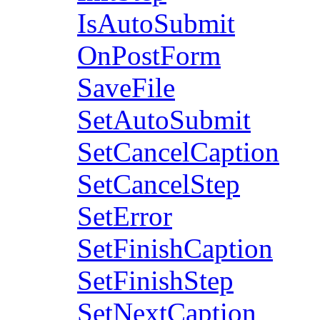
IsAutoSubmit
OnPostForm
SaveFile
SetAutoSubmit
SetCancelCaption
SetCancelStep
SetError
SetFinishCaption
SetFinishStep
SetNextCaption