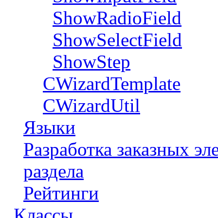
ShowRadioField
ShowSelectField
ShowStep
CWizardTemplate
CWizardUtil
Языки
Разработка заказных э
раздела
Рейтинги
Классы