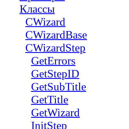
Классы
CWizard
СWizardBase
CWizardStep
GetErrors
GetStepID
GetSubTitle
GetTitle
GetWizard
InitStep