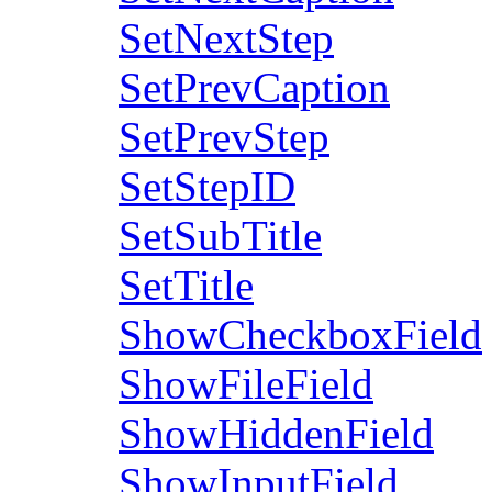
SetNextStep
SetPrevCaption
SetPrevStep
SetStepID
SetSubTitle
SetTitle
ShowCheckboxField
ShowFileField
ShowHiddenField
ShowInputField