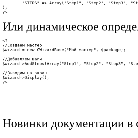
	"STEPS" => Array("Step1", "Step2", "Step3", "Step4", "CancelStep"),

);

?>
Или динамическое определ
<?

//Создаем мастер

$wizard = new CWizardBase("Мой мастер", $package);

//Добавляем шаги

$wizard->AddSteps(Array("Step1", "Step2", "Step3", "Ste
//Выводим на экран

$wizard->Display();

?>
Новинки документации в 