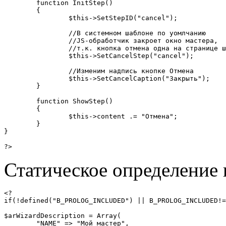
	function InitStep()

	{

		$this->SetStepID("cancel");

		//В системном шаблоне по уомлчанию

		//JS-обработчик закроет окно мастера,

		//т.к. кнопка отмена одна на странице шага

		$this->SetCancelStep("cancel");

		//Изменим надпись кнопке Отмена

		$this->SetCancelCaption("Закрыть");

	}

	function ShowStep()

	{

		$this->content .= "Отмена";

	}

}

?>
Статическое определение
<?

if(!defined("B_PROLOG_INCLUDED") || B_PROLOG_INCLUDED!=
$arWizardDescription = Array(

	"NAME" => "Мой мастер",
