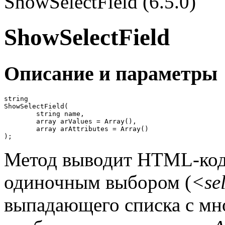
ShowSelectField (6.5.0)
ShowSelectField
Описание и параметры
string

ShowSelectField(

	string name,

	array arValues = Array(),

	array arAttributes = Array()

);
Метод выводит HTML-код
одиночным выбором (
<se
выпадающего списка с м