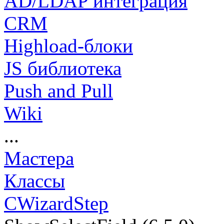
AD/LDAP интеграция
CRM
Highload-блоки
JS библиотека
Push and Pull
Wiki
...
Мастера
Классы
CWizardStep