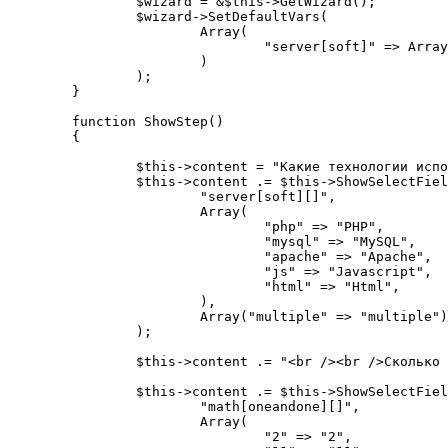
		$wizard = &$this->GetWizard();

		$wizard->SetDefaultVars(

			Array(

				"server[soft]" => Array("php", "js"),

			)

		);

	}

	function ShowStep()

	{

		$this->content = "Какие технологии используются в вашей компании?<br />";

		$this->content .= $this->ShowSelectField(

			"server[soft][]", 

			Array(

				"php" => "PHP", 

				"mysql" => "MySQL", 

				"apache" => "Apache", 

				"js" => "Javascript",

				"html" => "Html",

			), 

			Array("multiple" => "multiple")

		);

		$this->content .= "<br /><br />Сколько будет 1+1?<br />";

		$this->content .= $this->ShowSelectField(

			"math[oneandone][]", 

			Array(

				"2" => "2", 
