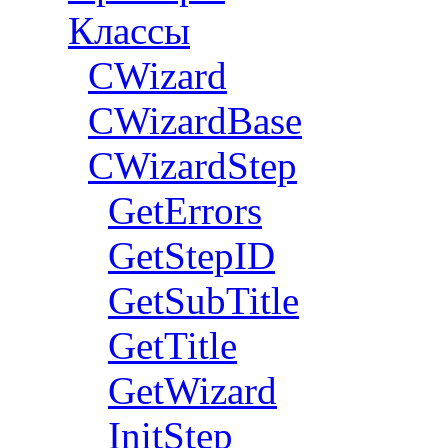
Классы
CWizard
СWizardBase
CWizardStep
GetErrors
GetStepID
GetSubTitle
GetTitle
GetWizard
InitStep