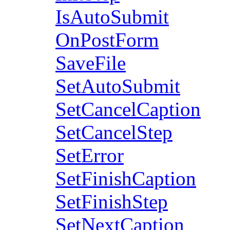
IsAutoSubmit
OnPostForm
SaveFile
SetAutoSubmit
SetCancelCaption
SetCancelStep
SetError
SetFinishCaption
SetFinishStep
SetNextCaption