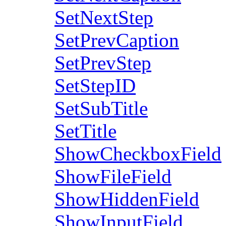
SetNextStep
SetPrevCaption
SetPrevStep
SetStepID
SetSubTitle
SetTitle
ShowCheckboxField
ShowFileField
ShowHiddenField
ShowInputField