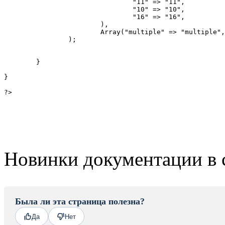
				"11" => "11", 

				"10" => "10", 

				"16" => "16",

			), 

			Array("multiple" => "multiple", "size" => "3")

		);

	}

}

?>
Новинки документации в 
Была ли эта страница полезна?
Да
Нет