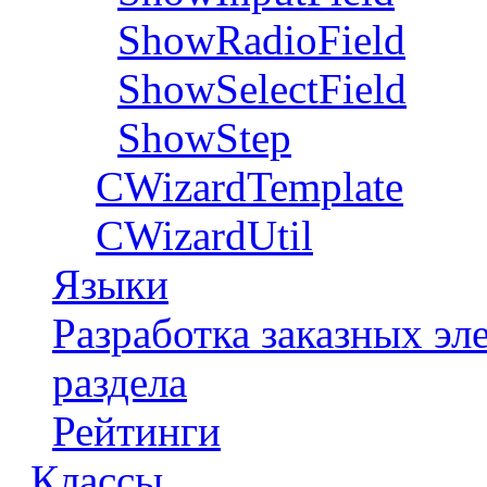
ShowRadioField
ShowSelectField
ShowStep
CWizardTemplate
CWizardUtil
Языки
Разработка заказных э
раздела
Рейтинги
Классы