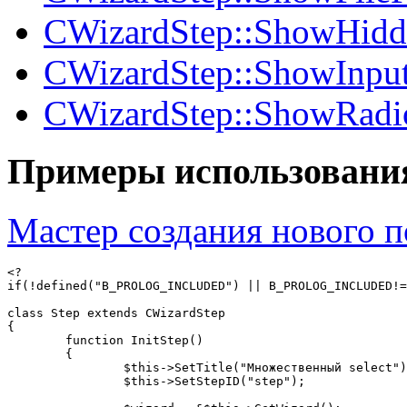
CWizardStep::ShowHidd
CWizardStep::ShowInput
CWizardStep::ShowRadi
Примеры использовани
Мастер создания нового п
<?

if(!defined("B_PROLOG_INCLUDED") || B_PROLOG_INCLUDED!=
class Step extends CWizardStep

{

	function InitStep()

	{

		$this->SetTitle("Множественный select");

		$this->SetStepID("step");
