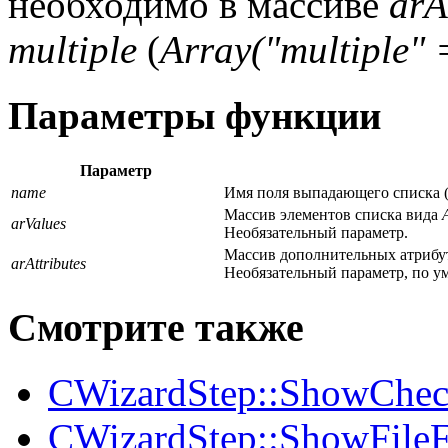
необходимо в массиве
arA
multiple
(
Array("multiple" 
Параметры функции
Параметр
name
Имя поля выпадающего списка (
Массив элементов списка вида
arValues
Необязательный параметр.
Массив дополнительных атрибу
arAttributes
Необязательный параметр, по у
Смотрите также
CWizardStep::ShowChec
CWizardStep::ShowFileF