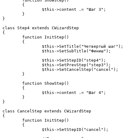
	function ShowStep()

	{

		$this->content .= "Шаг 3";

	}

}

class Step4 extends CWizardStep

{

	function InitStep()

	{

		$this->SetTitle("Четвертый шаг");

		$this->SetSubTitle("Финиш");

		$this->SetStepID("step4");

		$this->SetPrevStep("step3");

		$this->SetCancelStep("cancel");

	}

	function ShowStep()

	{

		$this->content .= "Шаг 4";

	}

}

class CancelStep extends CWizardStep

{

	function InitStep()

	{

		$this->SetStepID("cancel");
