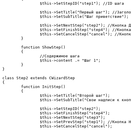
		$this->SetStepID("step1"); //ID шага

		$this->SetTitle("Первый шаг"); //Заголовок шага

		$this->SetSubTitle("Шаг приветствие"); //Подзаголовок шага

		$this->SetNextStep("step2"); //Кнопка Далее, ведущая на второй шаг

		$this->SetFinishStep("step4"); //Кнопка Готово, ведущая на 4ый шаг

		$this->SetCancelStep("cancel"); //Кнопк Отмена, ведущая на шаг Отмены

	}

	function ShowStep()

	{

		//Содержимое шага

		$this->content .= "Шаг 1";

	}

}

class Step2 extends CWizardStep

{

	function InitStep()

	{

		$this->SetTitle("Второй шаг");

		$this->SetSubTitle("Свои надписи к кнопкам");

		$this->SetStepID("step2");

		$this->SetFinishStep("step4");

		$this->SetNextStep("step3");

		$this->SetPrevStep("step1"); //Кнопка Назад, ведущая на первый шаг

		$this->SetCancelStep("cancel");
