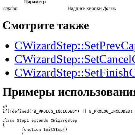
Параметр
caption
Надпись кнопки
Далее
.
Смотрите также
CWizardStep::SetPrevCa
CWizardStep::SetCancel
CWizardStep::SetFinish
Примеры использовани
<?

if(!defined("B_PROLOG_INCLUDED") || B_PROLOG_INCLUDED!=
class Step1 extends CWizardStep

{

	function InitStep()

	{
