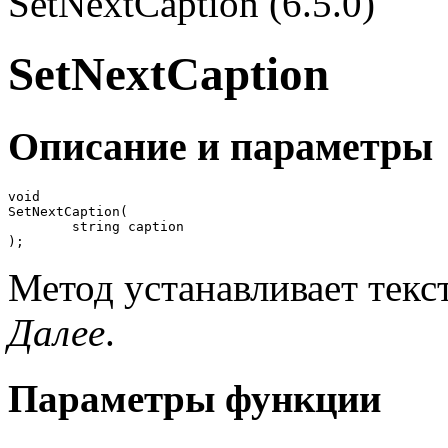
SetNextCaption (6.5.0)
SetNextCaption
Описание и параметры
void

SetNextCaption(

	string caption

);
Метод устанавливает тек
Далее
.
Параметры функции