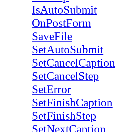
IsAutoSubmit
OnPostForm
SaveFile
SetAutoSubmit
SetCancelCaption
SetCancelStep
SetError
SetFinishCaption
SetFinishStep
SetNextCaption