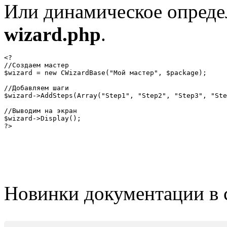
Или динамическое опреде
wizard.php
.
<?

//Создаем мастер

$wizard = new CWizardBase("Мой мастер", $package);

//Добавляем шаги

$wizard->AddSteps(Array("Step1", "Step2", "Step3", "Ste
//Выводим на экран

$wizard->Display();

?>
Новинки документации в 