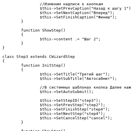
		//Изменим надписи к кнопкам

		$this->SetPrevCaption("Назад к шагу 1");

		$this->SetNextCaption("Вперед");

		$this->SetFinishCaption("Финиш");

	}

	function ShowStep()

	{

		$this->content .= "Шаг 2";

	}

}

class Step3 extends CWizardStep

{

	function InitStep()

	{

		$this->SetTitle("Третий шаг");

		$this->SetSubTitle("Автосабмит");

		//В системных шаблонах кнопка Далее нажмется автоматически

		$this->SetAutoSubmit();

		$this->SetStepID("step3");

		$this->SetPrevStep("step2");

		$this->SetFinishStep("step4");

		$this->SetNextStep("step4");

		$this->SetCancelStep("cancel");

	}
