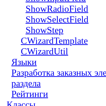
ShowRadioField
ShowSelectField
ShowStep
CWizardTemplate
CWizardUtil
Языки
Разработка заказных э
раздела
Рейтинги
Классы