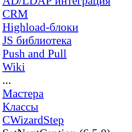
AD/LDAP интеграция
CRM
Highload-блоки
JS библиотека
Push and Pull
Wiki
...
Мастера
Классы
CWizardStep