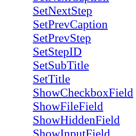
SetNextStep
SetPrevCaption
SetPrevStep
SetStepID
SetSubTitle
SetTitle
ShowCheckboxField
ShowFileField
ShowHiddenField
ShowInputField