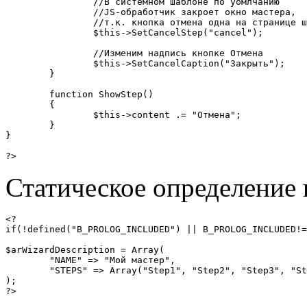
		//В системном шаблоне по уомлчанию

		//JS-обработчик закроет окно мастера,

		//т.к. кнопка отмена одна на странице шага

		$this->SetCancelStep("cancel");

		//Изменим надпись кнопке Отмена

		$this->SetCancelCaption("Закрыть");

	}

	function ShowStep()

	{

		$this->content .= "Отмена";

	}

}

?>
Статическое определение
<?

if(!defined("B_PROLOG_INCLUDED") || B_PROLOG_INCLUDED!=
$arWizardDescription = Array(

	"NAME" => "Мой мастер",

	"STEPS" => Array("Step1", "Step2", "Step3", "Step4", "CancelStep"),

);

?>