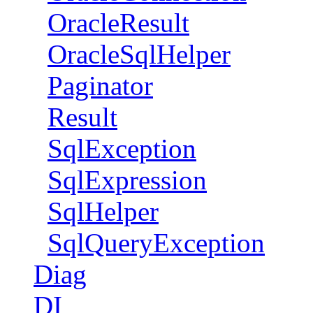
OracleResult
OracleSqlHelper
Paginator
Result
SqlException
SqlExpression
SqlHelper
SqlQueryException
Diag
DI