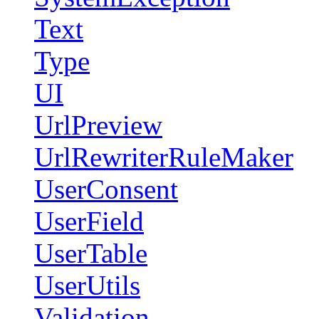
Text
Type
UI
UrlPreview
UrlRewriterRuleMaker
UserConsent
UserField
UserTable
UserUtils
Validation