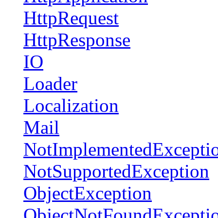
HttpRequest
HttpResponse
IO
Loader
Localization
Mail
NotImplementedExcepti
NotSupportedException
ObjectException
ObjectNotFoundExcepti