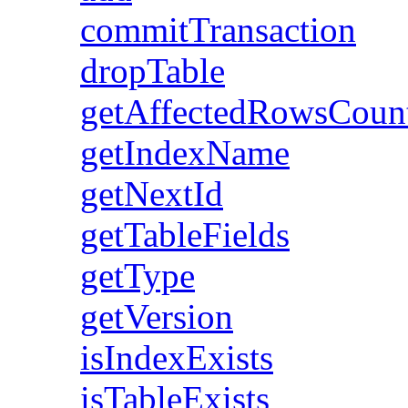
commitTransaction
dropTable
getAffectedRowsCoun
getIndexName
getNextId
getTableFields
getType
getVersion
isIndexExists
isTableExists