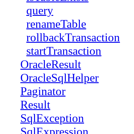
query
renameTable
rollbackTransaction
startTransaction
OracleResult
OracleSqlHelper
Paginator
Result
SqlException
SqlExpression