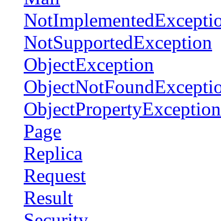
NotImplementedExcepti
NotSupportedException
ObjectException
ObjectNotFoundExcepti
ObjectPropertyException
Page
Replica
Request
Result
Security