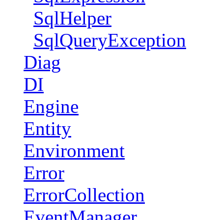
SqlHelper
SqlQueryException
Diag
DI
Engine
Entity
Environment
Error
ErrorCollection
EventManager