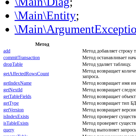
\Main\Diag
;
\Main\Entity
;
\Main\ArgumentExcepti
Метод
add
Метод добавляет строку 
commitTransaction
Метод останавливает нач
dropTable
Метод удаляет таблицу.
Метод возвращает колич
getAffectedRowsCount
запроса.
getIndexName
Метод возвращает имя ин
getNextId
Метод возвращает следую
getTableFields
Метод возвращает объек
getType
Метод возвращает тип Б
getVersion
Метод возвращает верси
isIndexExists
Метод проверяет существ
isTableExists
Метод проверяет сущест
query
Метод выполняет запрос