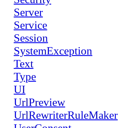
Server
Service
Session
SystemException
Text
Type
UI
UrlPreview
UrlRewriterRuleMaker
UserConsent