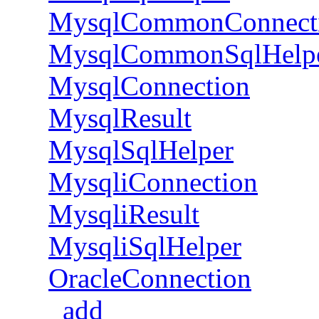
MysqlCommonConnect
MysqlCommonSqlHelp
MysqlConnection
MysqlResult
MysqlSqlHelper
MysqliConnection
MysqliResult
MysqliSqlHelper
OracleConnection
add