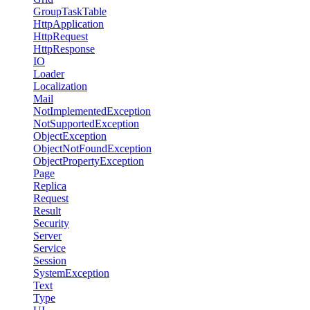
GroupTaskTable
HttpApplication
HttpRequest
HttpResponse
IO
Loader
Localization
Mail
NotImplementedException
NotSupportedException
ObjectException
ObjectNotFoundException
ObjectPropertyException
Page
Replica
Request
Result
Security
Server
Service
Session
SystemException
Text
Type