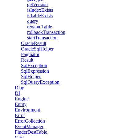
getVersion
isIndexExists
isTableExists
query
renameTable
rollbackTransaction
startTransaction
OracleResult
OracleSqlHelper
Paginator
Result
SqlException
SqlExpression
SqlHelper
SqlQueryException
Diag
DI
Engine
Entity
Environment
Error
ErrorCollection
EventManager
FinderDestTable
Grid