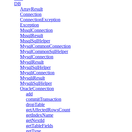
DB
ArrayResult
Connection
ConnectionException
Exception
MssqlConnection
MssqlResult
MssqlSqlHelper
MysqlCommonConnection
MysqlCommonSqlHelper
MysqlConnection
MysqlResult
MysqlSqlHelper
MysqliConnection
MysqliResult
MysqliSqlHelper
OracleConnection
add
commitTransaction
dropTable
getAffectedRowsCount
getIndexName
getNextId
getTableFields
getType