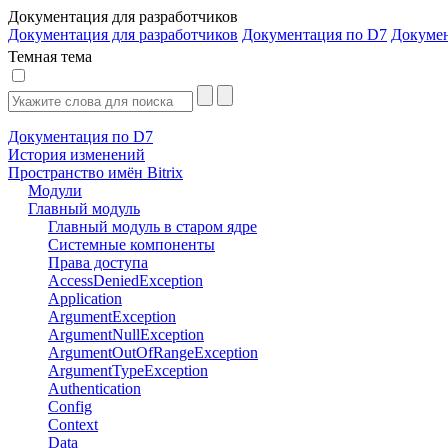
Документация для разработчиков
Документация для разработчиков
Документация по D7
Докуме
Темная тема
Документация по D7
История изменений
Пространство имён Bitrix
Модули
Главный модуль
Главный модуль в старом ядре
Системные компоненты
Права доступа
AccessDeniedException
Application
ArgumentException
ArgumentNullException
ArgumentOutOfRangeException
ArgumentTypeException
Authentication
Config
Context
Data