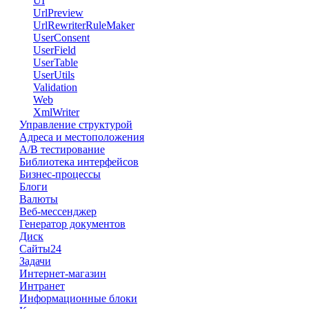
UI
UrlPreview
UrlRewriterRuleMaker
UserConsent
UserField
UserTable
UserUtils
Validation
Web
XmlWriter
Управление структурой
Адреса и местоположения
А/В тестирование
Библиотека интерфейсов
Бизнес-процессы
Блоги
Валюты
Веб-мессенджер
Генератор документов
Диск
Сайты24
Задачи
Интернет-магазин
Интранет
Информационные блоки