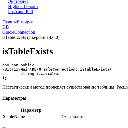
Экстранет
Highload-блоки
Push and Pull
...
Главный модуль
DB
OracleConnection
isTableExists (с версии 14.0.0)
isTableExists
\Bitrix\Main\DB\OracleConnection::isTableExists(

	string 
$tableName
);
Нестатический метод проверяет существование таблицы. Рас
Параметры
Параметр
$tableName
Имя таблицы