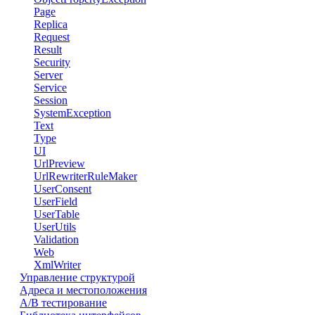
Page
Replica
Request
Result
Security
Server
Service
Session
SystemException
Text
Type
UI
UrlPreview
UrlRewriterRuleMaker
UserConsent
UserField
UserTable
UserUtils
Validation
Web
XmlWriter
Управление структурой
Адреса и местоположения
А/В тестирование