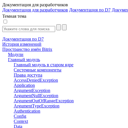
Документация для разработчиков
Документация для разработчиков
Документация по D7
Докуме
Темная тема
Документация по D7
История изменений
Пространство имён Bitrix
Модули
Главный модуль
Главный модуль в старом ядре
Системные компоненты
Права доступа
AccessDeniedException
Application
ArgumentException
ArgumentNullException
ArgumentOutOfRangeException
ArgumentTypeException
Authentication
Config
Context
Data