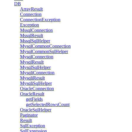
DB
ArrayResult
Connection
ConnectionException
Exception
MssqlConnection
MssqlResult
MssqlSqlHelper
MysqlCommonConnection
MysqlCommonSqlHelper
MysqlConnection
MysqlResult
MysqlSqlHelper
MysqliConnection
MysqliResult
MysqliSqlHelper
OracleConnection
OracleResult
getFields
getSelectedRowsCount
OracleSqlHelper
Paginator
Result
SqlException
SqlExpression