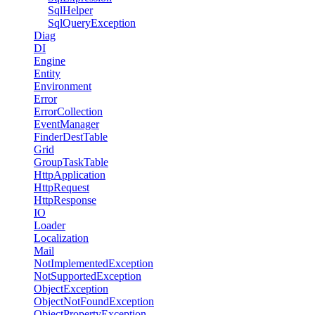
SqlHelper
SqlQueryException
Diag
DI
Engine
Entity
Environment
Error
ErrorCollection
EventManager
FinderDestTable
Grid
GroupTaskTable
HttpApplication
HttpRequest
HttpResponse
IO
Loader
Localization
Mail
NotImplementedException
NotSupportedException
ObjectException
ObjectNotFoundException
ObjectPropertyException