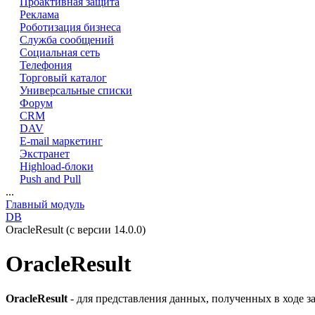
Проактивная защита
Реклама
Роботизация бизнеса
Служба сообщений
Социальная сеть
Телефония
Торговый каталог
Универсальные списки
Форум
CRM
DAV
E-mail маркетинг
Экстранет
Highload-блоки
Push and Pull
...
Главный модуль
DB
OracleResult (с версии 14.0.0)
OracleResult
OracleResult
- для представления данных, полученных в ходе за