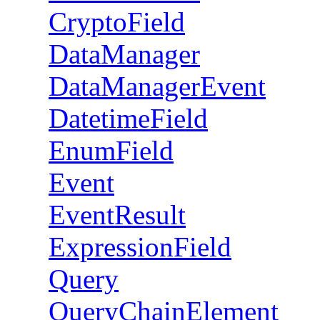
CryptoField
DataManager
DataManagerEvent
DatetimeField
EnumField
Event
EventResult
ExpressionField
Query
QueryChainElement