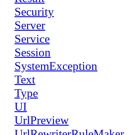
Security
Server
Service
Session
SystemException
Text
Type
UI
UrlPreview
UrlRewriterRuleMaker