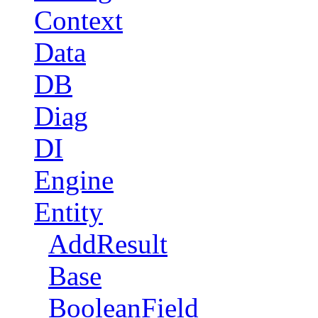
Context
Data
DB
Diag
DI
Engine
Entity
AddResult
Base
BooleanField