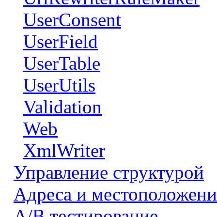
UserConsent
UserField
UserTable
UserUtils
Validation
Web
XmlWriter
Управление структурой
Адреса и местоположени
А/В тестирование