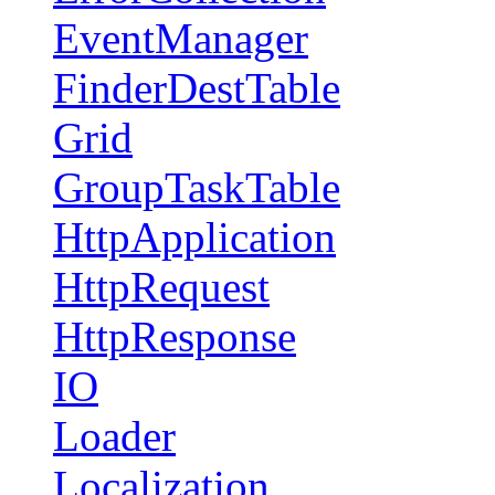
EventManager
FinderDestTable
Grid
GroupTaskTable
HttpApplication
HttpRequest
HttpResponse
IO
Loader
Localization