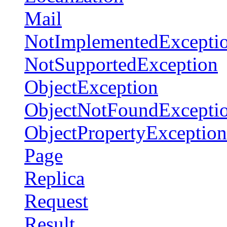
Mail
NotImplementedExcepti
NotSupportedException
ObjectException
ObjectNotFoundExcepti
ObjectPropertyException
Page
Replica
Request
Result