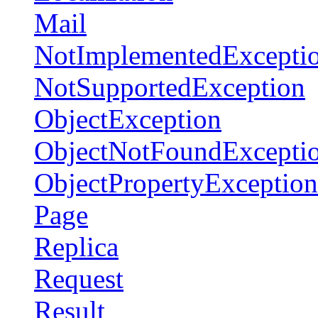
Mail
NotImplementedExcepti
NotSupportedException
ObjectException
ObjectNotFoundExcepti
ObjectPropertyException
Page
Replica
Request
Result