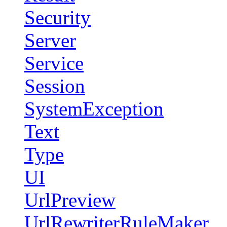
Security
Server
Service
Session
SystemException
Text
Type
UI
UrlPreview
UrlRewriterRuleMaker