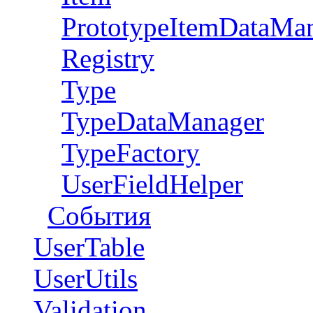
PrototypeItemDataMa
Registry
Type
TypeDataManager
TypeFactory
UserFieldHelper
События
UserTable
UserUtils
Validation