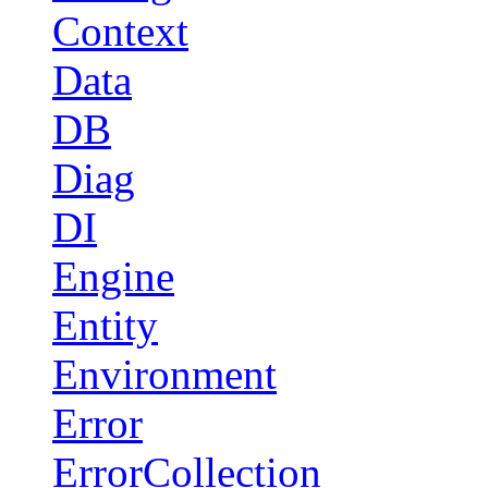
Context
Data
DB
Diag
DI
Engine
Entity
Environment
Error
ErrorCollection