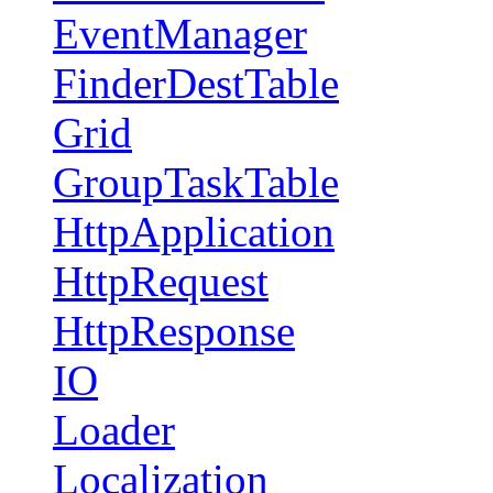
EventManager
FinderDestTable
Grid
GroupTaskTable
HttpApplication
HttpRequest
HttpResponse
IO
Loader
Localization