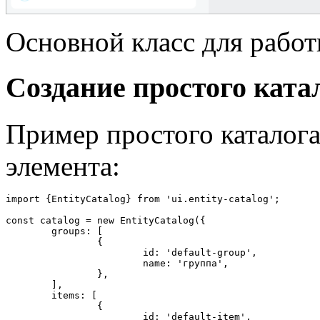
Основной класс для рабо
Создание простого ката
Пример простого каталога
элемента:
import {EntityCatalog} from 'ui.entity-catalog';

const catalog = new EntityCatalog({

	groups: [

		{

			id: 'default-group',

			name: 'группа',

		},

	],

	items: [

		{

			id: 'default-item',
