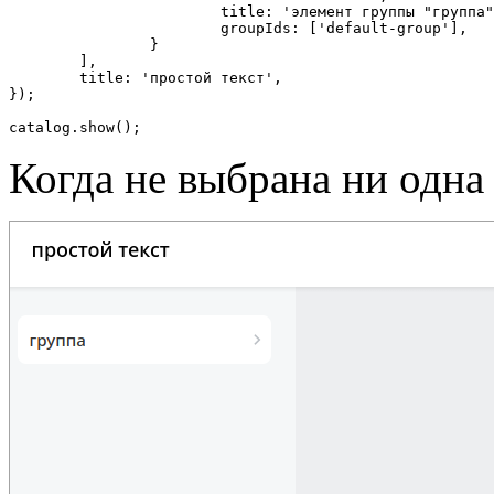
			title: 'элемент группы "группа"',

			groupIds: ['default-group'],

		}

	],

	title: 'простой текст',

});

catalog.show();
Когда не выбрана ни одна