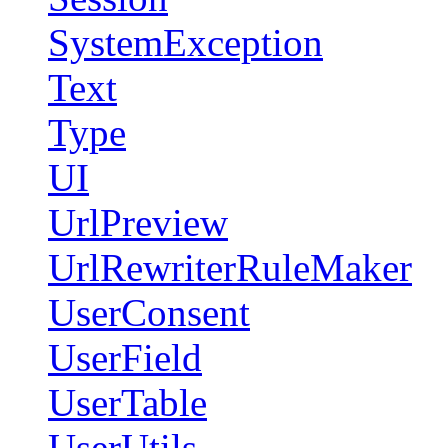
SystemException
Text
Type
UI
UrlPreview
UrlRewriterRuleMaker
UserConsent
UserField
UserTable
UserUtils