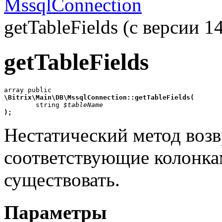
MssqlConnection
getTableFields (с версии 14
getTableFields
array
\Bitrix\Main\DB\MssqlConnection::getTableFields(

	string 
$tableName
);
Нестатический метод воз
соответствующие колонка
существовать.
Параметры