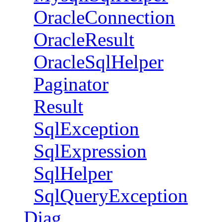
OracleConnection
OracleResult
OracleSqlHelper
Paginator
Result
SqlException
SqlExpression
SqlHelper
SqlQueryException
Diag