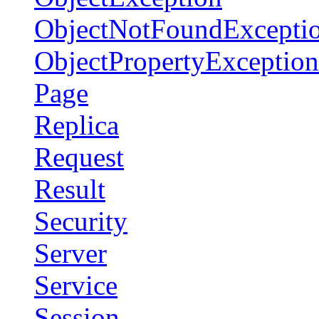
ObjectNotFoundExcepti
ObjectPropertyException
Page
Replica
Request
Result
Security
Server
Service
Session