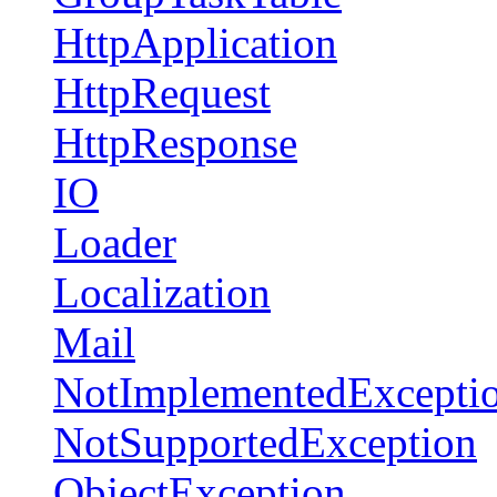
HttpApplication
HttpRequest
HttpResponse
IO
Loader
Localization
Mail
NotImplementedExcepti
NotSupportedException
ObjectException