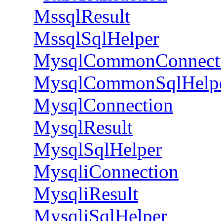
MssqlResult
MssqlSqlHelper
MysqlCommonConnect
MysqlCommonSqlHelp
MysqlConnection
MysqlResult
MysqlSqlHelper
MysqliConnection
MysqliResult
MysqliSqlHelper