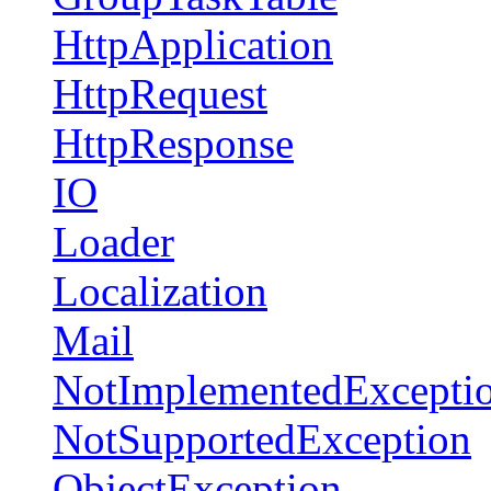
HttpApplication
HttpRequest
HttpResponse
IO
Loader
Localization
Mail
NotImplementedExcepti
NotSupportedException
ObjectException