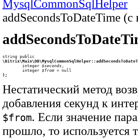
MysqlCommonSqlHelper
addSecondsToDateTime (с 
addSecondsToDateTi
\Bitrix\Main\DB\MysqlCommonSqlHelper::addSecondsToDateT

	integer 
$seconds
,

	integer 
$from
);
Нестатический метод воз
добавления секунд к инте
. Если значение пар
$from
прошло, то используется 