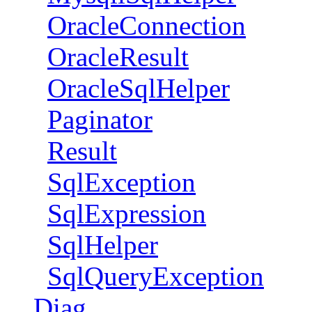
OracleConnection
OracleResult
OracleSqlHelper
Paginator
Result
SqlException
SqlExpression
SqlHelper
SqlQueryException
Diag