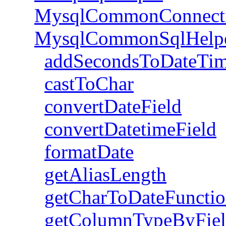
MysqlCommonConnect
MysqlCommonSqlHelp
addSecondsToDateTi
castToChar
convertDateField
convertDatetimeField
formatDate
getAliasLength
getCharToDateFuncti
getColumnTypeByFie