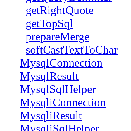
getRightQuote
getTopSql
prepareMerge
softCastTextToChar
MysqlConnection
MysqlResult
MysqlSqlHelper
MysqliConnection
MysqliResult
MysqliSqlHelper