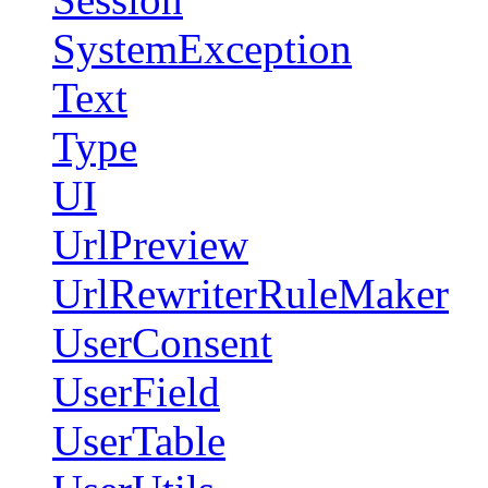
SystemException
Text
Type
UI
UrlPreview
UrlRewriterRuleMaker
UserConsent
UserField
UserTable