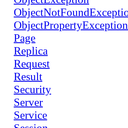
ObjectNotFoundExcepti
ObjectPropertyException
Page
Replica
Request
Result
Security
Server
Service
Session