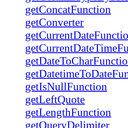
getConcatFunction
getConverter
getCurrentDateFuncti
getCurrentDateTimeFu
getDateToCharFuncti
getDatetimeToDateFun
getIsNullFunction
getLeftQuote
getLengthFunction
getQueryDelimiter