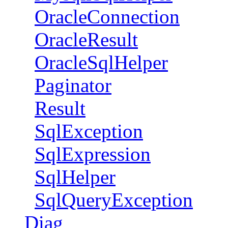
OracleConnection
OracleResult
OracleSqlHelper
Paginator
Result
SqlException
SqlExpression
SqlHelper
SqlQueryException
Diag