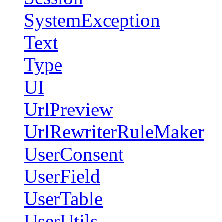
SystemException
Text
Type
UI
UrlPreview
UrlRewriterRuleMaker
UserConsent
UserField
UserTable
UserUtils