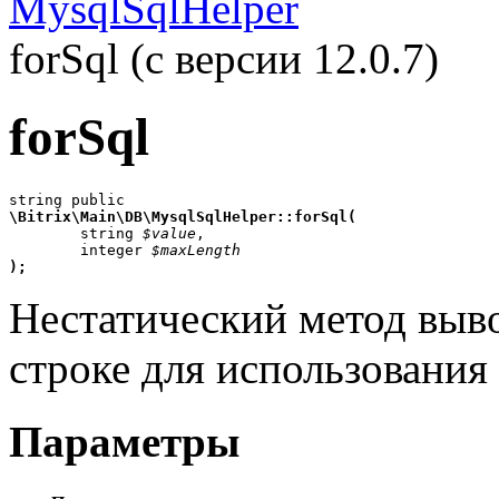
MysqlSqlHelper
forSql (с версии 12.0.7)
forSql
\Bitrix\Main\DB\MysqlSqlHelper::forSql(

	string 
$value
,

	integer 
$maxLength
);
Нестатический метод выв
строке для использования
Параметры