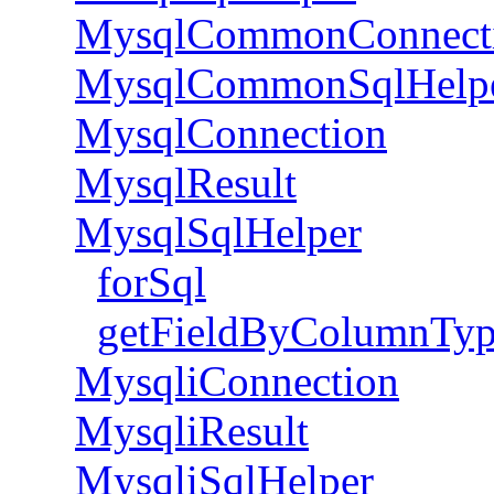
MysqlCommonConnect
MysqlCommonSqlHelp
MysqlConnection
MysqlResult
MysqlSqlHelper
forSql
getFieldByColumnTy
MysqliConnection
MysqliResult
MysqliSqlHelper