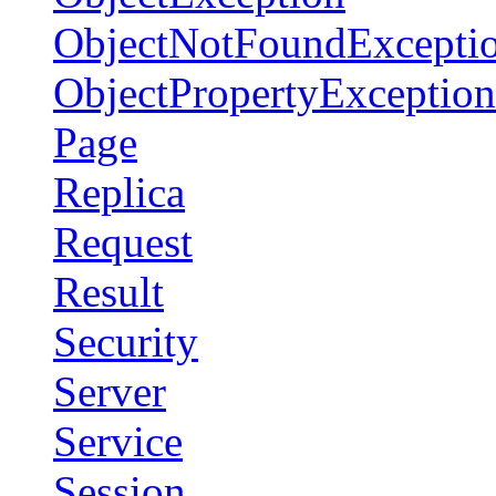
ObjectNotFoundExcepti
ObjectPropertyException
Page
Replica
Request
Result
Security
Server
Service
Session