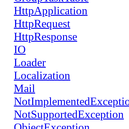
HttpApplication
HttpRequest
HttpResponse
IO
Loader
Localization
Mail
NotImplementedExcepti
NotSupportedException
ObjectException