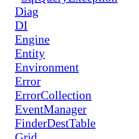
Diag
DI
Engine
Entity
Environment
Error
ErrorCollection
EventManager
FinderDestTable
Grid