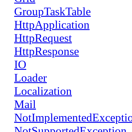
GroupTaskTable
HttpApplication
HttpRequest
HttpResponse
IO
Loader
Localization
Mail
NotImplementedExcepti
NotSupportedException