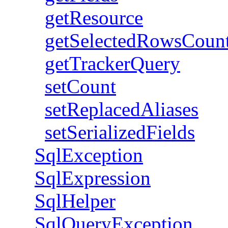
getResource
getSelectedRowsCoun
getTrackerQuery
setCount
setReplacedAliases
setSerializedFields
SqlException
SqlExpression
SqlHelper
SqlQueryException