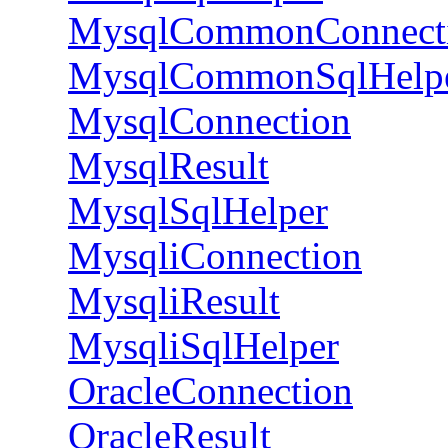
MysqlCommonConnect
MysqlCommonSqlHelp
MysqlConnection
MysqlResult
MysqlSqlHelper
MysqliConnection
MysqliResult
MysqliSqlHelper
OracleConnection
OracleResult