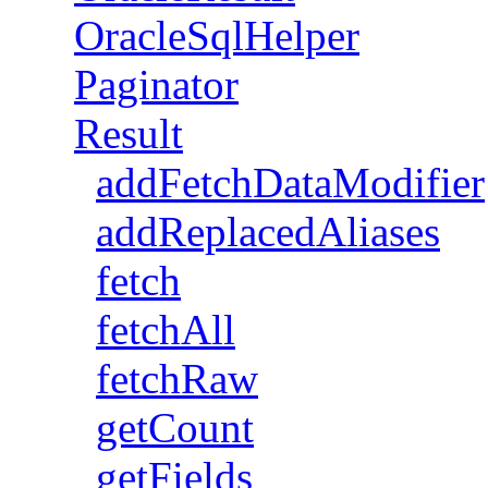
OracleSqlHelper
Paginator
Result
addFetchDataModifier
addReplacedAliases
fetch
fetchAll
fetchRaw
getCount
getFields