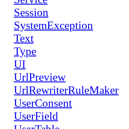
Session
SystemException
Text
Type
UI
UrlPreview
UrlRewriterRuleMaker
UserConsent
UserField
UserTable