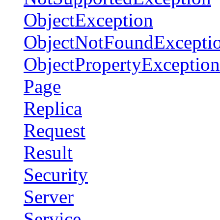
ObjectException
ObjectNotFoundExcepti
ObjectPropertyException
Page
Replica
Request
Result
Security
Server
Service