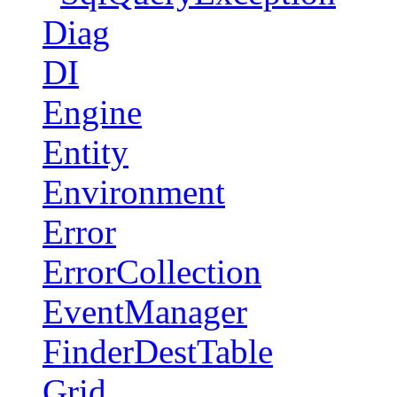
Diag
DI
Engine
Entity
Environment
Error
ErrorCollection
EventManager
FinderDestTable
Grid