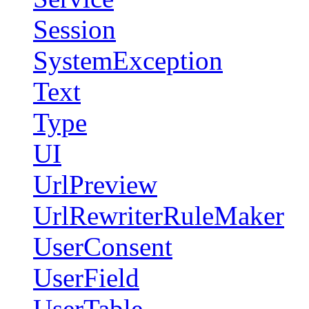
Session
SystemException
Text
Type
UI
UrlPreview
UrlRewriterRuleMaker
UserConsent
UserField
UserTable