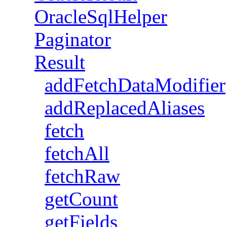
OracleSqlHelper
Paginator
Result
addFetchDataModifier
addReplacedAliases
fetch
fetchAll
fetchRaw
getCount
getFields