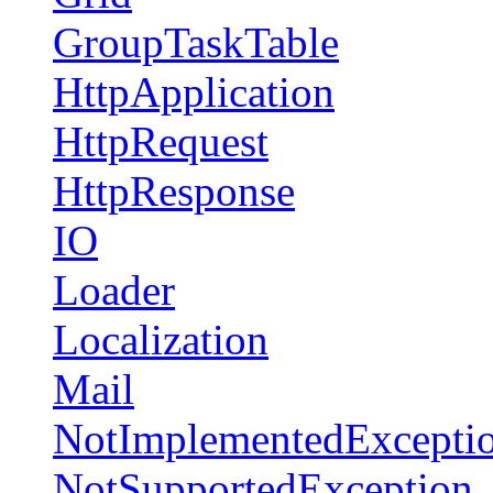
GroupTaskTable
HttpApplication
HttpRequest
HttpResponse
IO
Loader
Localization
Mail
NotImplementedExcepti
NotSupportedException