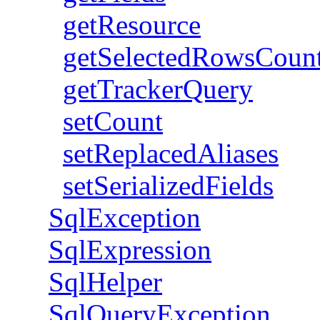
getResource
getSelectedRowsCoun
getTrackerQuery
setCount
setReplacedAliases
setSerializedFields
SqlException
SqlExpression
SqlHelper
SqlQueryException