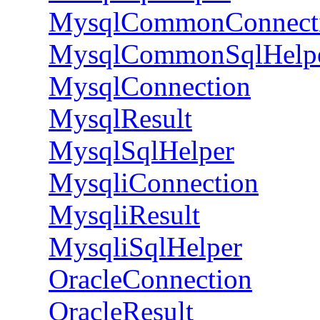
MysqlCommonConnect
MysqlCommonSqlHelp
MysqlConnection
MysqlResult
MysqlSqlHelper
MysqliConnection
MysqliResult
MysqliSqlHelper
OracleConnection
OracleResult