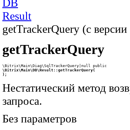
DB
Result
getTrackerQuery (с версии 
getTrackerQuery
\Bitrix\Main\DB\Result::getTrackerQuery(
);
Нестатический метод возв
запроса.
Без параметров