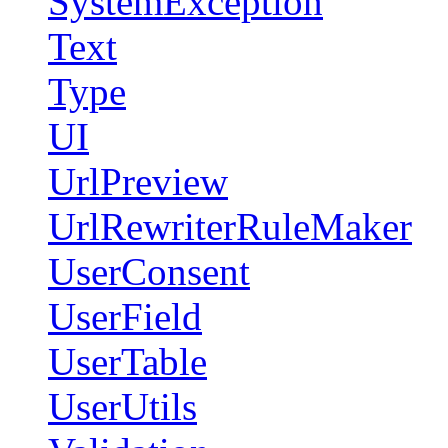
SystemException
Text
Type
UI
UrlPreview
UrlRewriterRuleMaker
UserConsent
UserField
UserTable
UserUtils