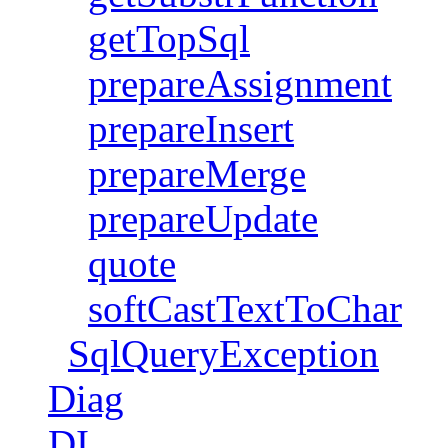
getTopSql
prepareAssignment
prepareInsert
prepareMerge
prepareUpdate
quote
softCastTextToChar
SqlQueryException
Diag
DI