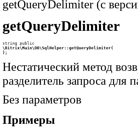
getQueryDelimiter (с верси
getQueryDelimiter
\Bitrix\Main\DB\SqlHelper::getQueryDelimiter(
);
Нестатический метод воз
разделитель запроса для 
Без параметров
Примеры