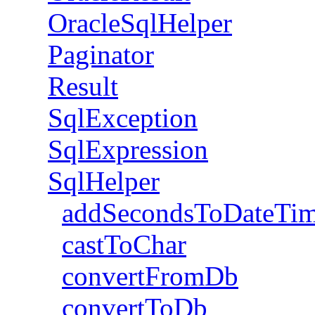
OracleSqlHelper
Paginator
Result
SqlException
SqlExpression
SqlHelper
addSecondsToDateTi
castToChar
convertFromDb
convertToDb