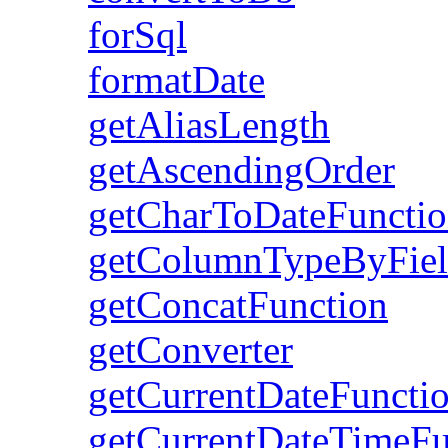
forSql
formatDate
getAliasLength
getAscendingOrder
getCharToDateFuncti
getColumnTypeByFie
getConcatFunction
getConverter
getCurrentDateFuncti
getCurrentDateTimeFu