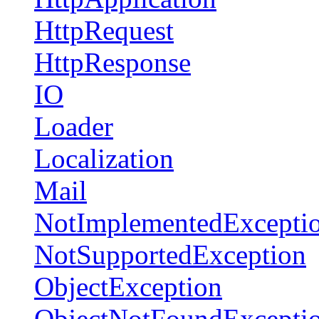
HttpRequest
HttpResponse
IO
Loader
Localization
Mail
NotImplementedExcepti
NotSupportedException
ObjectException
ObjectNotFoundExcepti