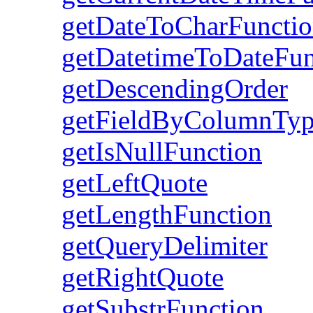
getDateToCharFuncti
getDatetimeToDateFun
getDescendingOrder
getFieldByColumnTy
getIsNullFunction
getLeftQuote
getLengthFunction
getQueryDelimiter
getRightQuote
getSubstrFunction