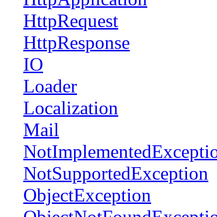
HttpRequest
HttpResponse
IO
Loader
Localization
Mail
NotImplementedExcepti
NotSupportedException
ObjectException
ObjectNotFoundExcepti