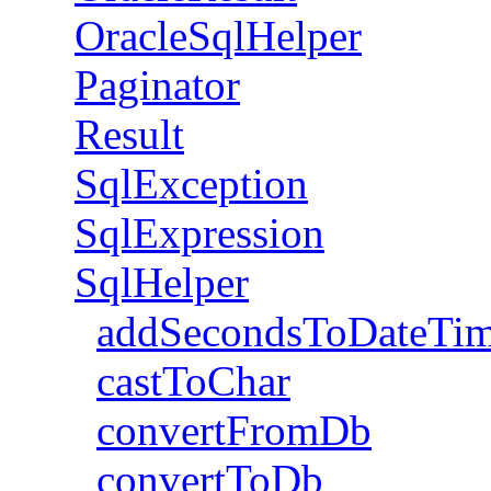
OracleSqlHelper
Paginator
Result
SqlException
SqlExpression
SqlHelper
addSecondsToDateTi
castToChar
convertFromDb
convertToDb