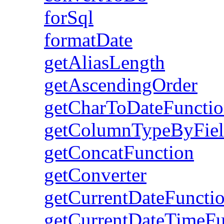
forSql
formatDate
getAliasLength
getAscendingOrder
getCharToDateFuncti
getColumnTypeByFie
getConcatFunction
getConverter
getCurrentDateFuncti
getCurrentDateTimeFu