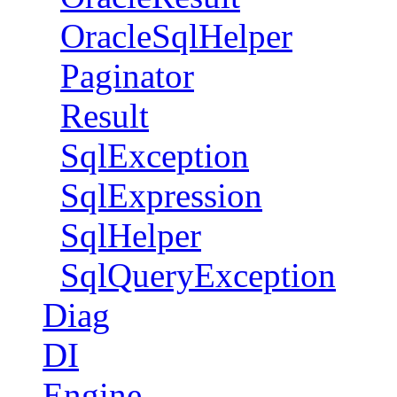
OracleSqlHelper
Paginator
Result
SqlException
SqlExpression
SqlHelper
SqlQueryException
Diag
DI
Engine