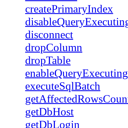
createPrimaryIndex
disableQueryExecutin
disconnect
dropColumn
dropTable
enableQueryExecuting
executeSqlBatch
getAffectedRowsCoun
getDbHost
getDbLogin