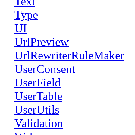
Text
Type
UI
UrlPreview
UrlRewriterRuleMaker
UserConsent
UserField
UserTable
UserUtils
Validation