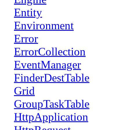
Entity
Environment
Error
ErrorCollection
EventManager
FinderDestTable
Grid
GroupTaskTable
HttpApplication
HttpRequest