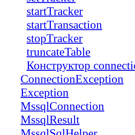
startTracker
startTransaction
stopTracker
truncateTable
Конструктор connecti
ConnectionException
Exception
MssqlConnection
MssqlResult
MssqlSqlHelper