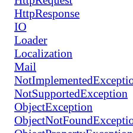
HttpResponse
IO
Loader
Localization
Mail
NotImplementedExcepti
NotSupportedException
ObjectException
ObjectNotFoundExcepti