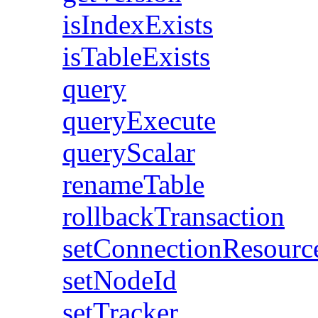
isIndexExists
isTableExists
query
queryExecute
queryScalar
renameTable
rollbackTransaction
setConnectionResou
setNodeId
setTracker