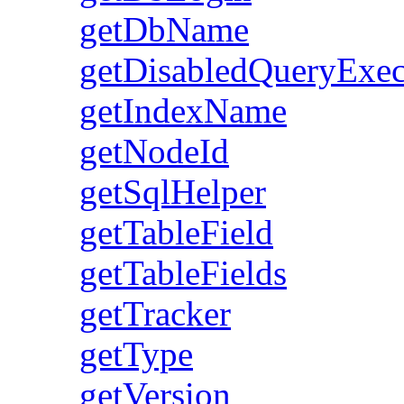
getDbName
getDisabledQueryExe
getIndexName
getNodeId
getSqlHelper
getTableField
getTableFields
getTracker
getType
getVersion