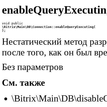
enableQueryExecutin
\Bitrix\Main\DB\Connection::enableQueryExecuting(
);
Нестатический метод разр
после того, как он был вр
Без параметров
См. также
\Bitrix\Main\DB\disable