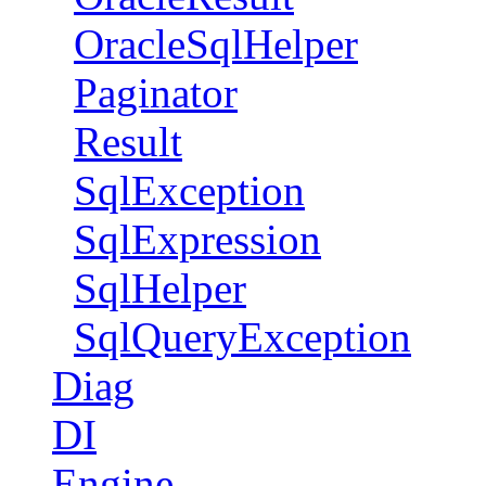
OracleSqlHelper
Paginator
Result
SqlException
SqlExpression
SqlHelper
SqlQueryException
Diag
DI
Engine