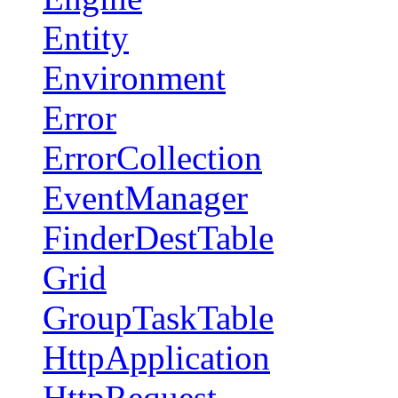
Entity
Environment
Error
ErrorCollection
EventManager
FinderDestTable
Grid
GroupTaskTable
HttpApplication
HttpRequest