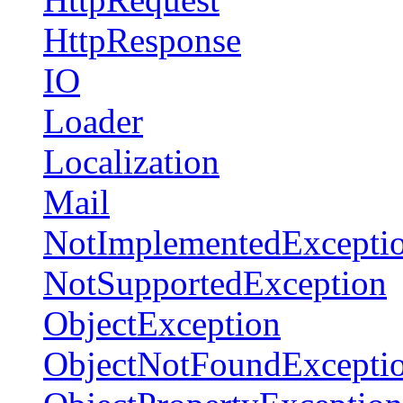
HttpResponse
IO
Loader
Localization
Mail
NotImplementedExcepti
NotSupportedException
ObjectException
ObjectNotFoundExcepti