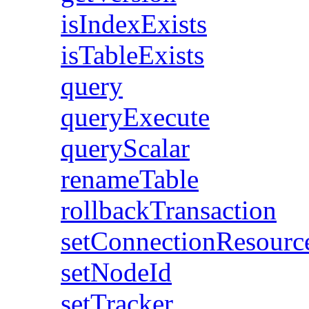
isIndexExists
isTableExists
query
queryExecute
queryScalar
renameTable
rollbackTransaction
setConnectionResou
setNodeId
setTracker