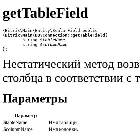
getTableField
\Bitrix\Main\DB\Connection::getTableField(

	string 
$tableName
,

	string 
$columnName
);
Нестатический метод возв
столбца в соответствии с 
Параметры
Параметр
$tableName
Имя таблицы.
$columnName
Имя колонки.