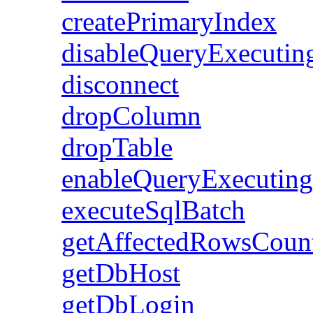
createPrimaryIndex
disableQueryExecutin
disconnect
dropColumn
dropTable
enableQueryExecuting
executeSqlBatch
getAffectedRowsCoun
getDbHost
getDbLogin