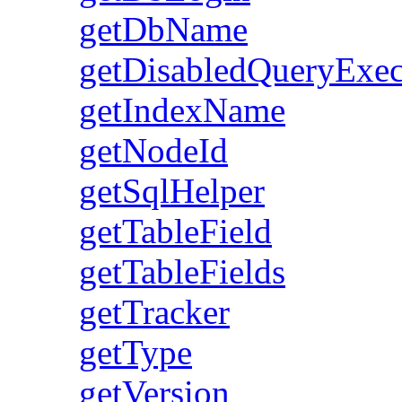
getDbName
getDisabledQueryExe
getIndexName
getNodeId
getSqlHelper
getTableField
getTableFields
getTracker
getType
getVersion