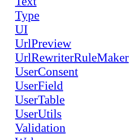
Text
Type
UI
UrlPreview
UrlRewriterRuleMaker
UserConsent
UserField
UserTable
UserUtils
Validation