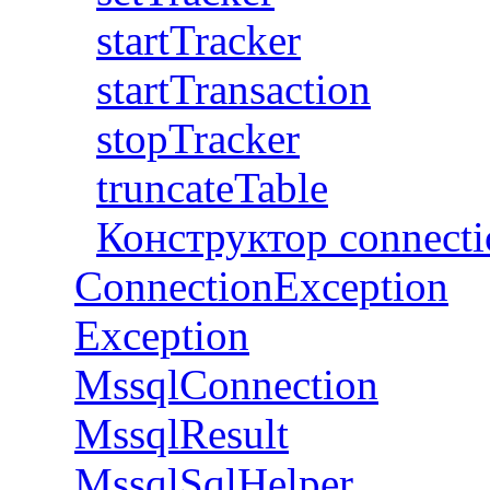
startTracker
startTransaction
stopTracker
truncateTable
Конструктор connecti
ConnectionException
Exception
MssqlConnection
MssqlResult
MssqlSqlHelper