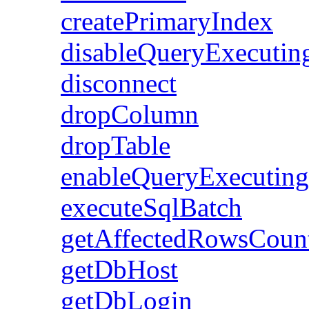
createPrimaryIndex
disableQueryExecutin
disconnect
dropColumn
dropTable
enableQueryExecuting
executeSqlBatch
getAffectedRowsCoun
getDbHost
getDbLogin