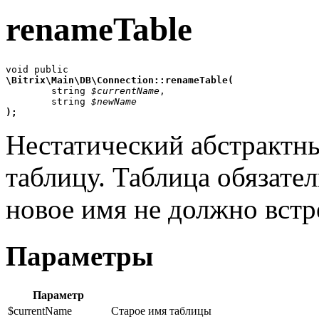
renameTable
\Bitrix\Main\DB\Connection::renameTable(

	string 
$currentName
,

	string 
$newName
);
Нестатический абстрактн
таблицу. Таблица обязате
новое имя не должно встр
Параметры
Параметр
$currentName
Старое имя таблицы