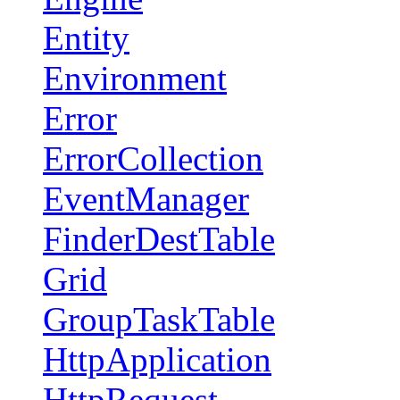
Entity
Environment
Error
ErrorCollection
EventManager
FinderDestTable
Grid
GroupTaskTable
HttpApplication
HttpRequest