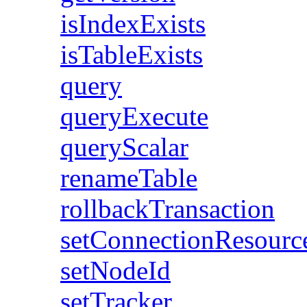
isIndexExists
isTableExists
query
queryExecute
queryScalar
renameTable
rollbackTransaction
setConnectionResou
setNodeId
setTracker