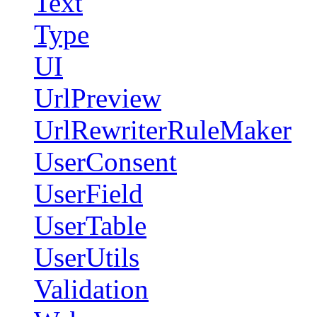
Text
Type
UI
UrlPreview
UrlRewriterRuleMaker
UserConsent
UserField
UserTable
UserUtils
Validation