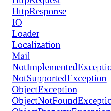
HttpResponse
IO
Loader
Localization
Mail
NotImplementedExcepti
NotSupportedException
ObjectException
ObjectNotFoundExcepti