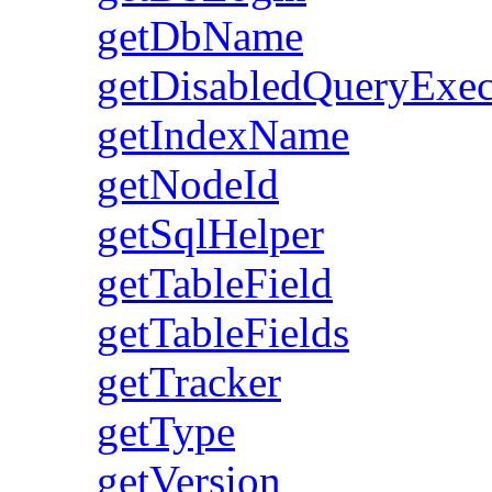
getDbName
getDisabledQueryExe
getIndexName
getNodeId
getSqlHelper
getTableField
getTableFields
getTracker
getType
getVersion