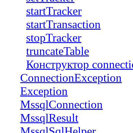
startTracker
startTransaction
stopTracker
truncateTable
Конструктор connecti
ConnectionException
Exception
MssqlConnection
MssqlResult
MssqlSqlHelper