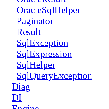
OracleSqlHelper
Paginator
Result
SqlException
SqlExpression
SqlHelper
SqlQueryException
Diag
DI
Engine