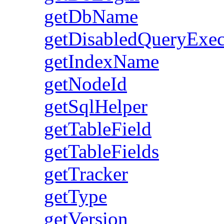
getDbName
getDisabledQueryExe
getIndexName
getNodeId
getSqlHelper
getTableField
getTableFields
getTracker
getType
getVersion