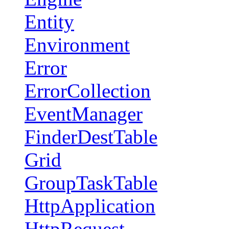
Entity
Environment
Error
ErrorCollection
EventManager
FinderDestTable
Grid
GroupTaskTable
HttpApplication
HttpRequest