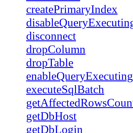
createPrimaryIndex
disableQueryExecutin
disconnect
dropColumn
dropTable
enableQueryExecuting
executeSqlBatch
getAffectedRowsCoun
getDbHost
getDbLogin