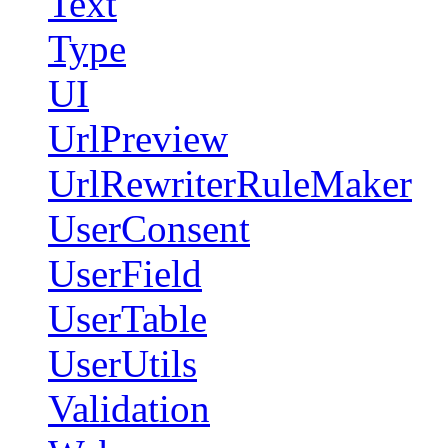
Text
Type
UI
UrlPreview
UrlRewriterRuleMaker
UserConsent
UserField
UserTable
UserUtils
Validation