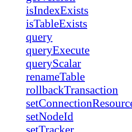
isIndexExists
isTableExists
query
queryExecute
queryScalar
renameTable
rollbackTransaction
setConnectionResou
setNodeId
setTracker