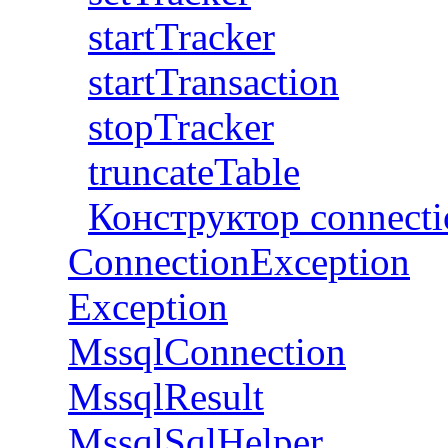
startTracker
startTransaction
stopTracker
truncateTable
Конструктор connecti
ConnectionException
Exception
MssqlConnection
MssqlResult
MssqlSqlHelper