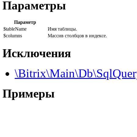
Параметры
Параметр
$tableName
Имя таблицы.
$columns
Массив столбцов в индексе.
Исключения
\Bitrix\Main\Db\SqlQue
Примеры