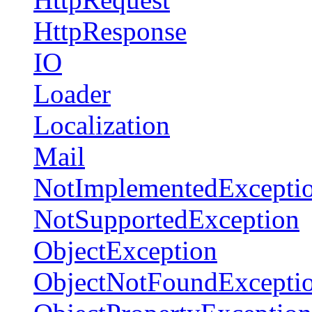
HttpResponse
IO
Loader
Localization
Mail
NotImplementedExcepti
NotSupportedException
ObjectException
ObjectNotFoundExcepti