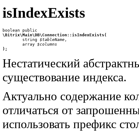
isIndexExists
\Bitrix\Main\DB\Connection::isIndexExists(

	string 
$tableName
,

	array 
$columns
);
Нестатический абстрактн
существование индекса.
Актуально содержание ко
отличаться от запрошенн
использовать префикс сто