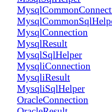
MysqlCommonConnect
MysqlCommonSqlHelp
MysqlConnection
MysqlResult
MysqlSqlHelper
MysqliConnection
MysqliResult
MysqliSqlHelper
OracleConnection
OracleResult