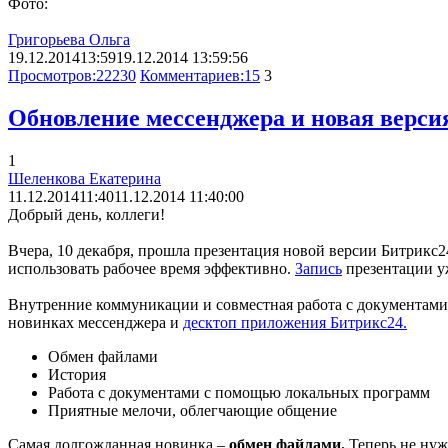
Фото:
Григорьева Ольга
19.12.2014
13:59
19.12.2014 13:59:56
Просмотров:
22230
Комментариев:
15
3
Обновление мессенджера и новая верси
1
Шеленкова Екатерина
11.12.2014
11:40
11.12.2014 11:40:00
Добрый день, коллеги!
Вчера, 10 декабря, прошла презентация новой версии Битрикс
использовать рабочее время эффективно.
Запись
презентации уж
Внутренние коммуникации и совместная работа с документами 
новинках мессенджера и
десктоп приложения Битрикс24.
Обмен файлами
История
Работа с документами с помощью локальных программ
Приятные мелочи, облегчающие общение
Самая долгожданная новинка –
обмен файлами.
Теперь не нуж