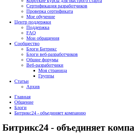
Короткие курсы для быстрого старта
Сертификация разработчиков
Проверка сертификата
Мое обучение
Центр поддержки
Поддержка
FAQ
Мои обращения
Сообщество
Блоги Битрикс
Блоги веб-разработчиков
Общие форумы
Веб-разработчики
Моя страница
Группы
Статьи
Архив
Главная
Общение
Блоги
Битрикс24 - объединяет компанию
Битрикс24 - объединяет комп