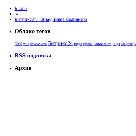
Блоги
»
Битрикс24 - объединяет компанию
Облако тегов
Битрикс24
CRM
живая лента
Wiki
безопасность
Видео
группы
Лиды
Лицензия
м
RSS подписка
Архив