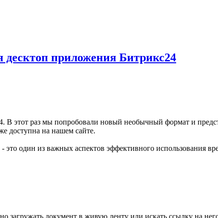
я десктоп приложения Битрикс24
24. В этот раз мы попробовали новый необычный формат и предс
е доступна на нашем сайте.
- это один из важных аспектов эффективного использования врем
но загружать документ в живую ленту или искать ссылку на него